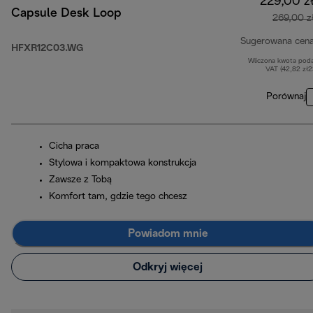
229,00 z
Capsule Desk Loop
269,00 z
Sugerowana cen
HFXR12C03.WG
Wliczona kwota pod
VAT (42,82 zł
Porównaj
Cicha praca
Stylowa i kompaktowa konstrukcja
Zawsze z Tobą
Komfort tam, gdzie tego chcesz
Powiadom mnie
Odkryj więcej