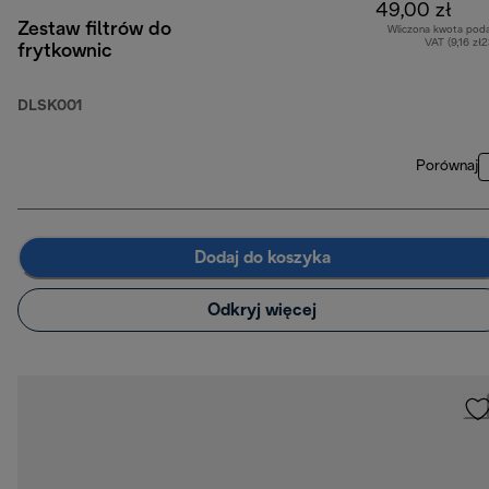
49,00 zł
Zestaw filtrów do
Wliczona kwota pod
VAT (9,16 zł
frytkownic
DLSK001
Porównaj
Dodaj do koszyka
Odkryj więcej