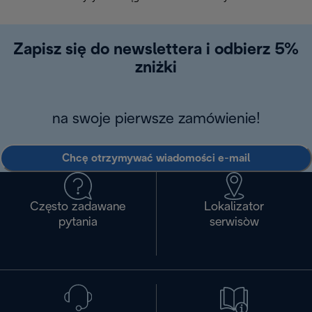
w ciągu 14
Zapisz się do newslettera i odbierz 5%
zniżki
na swoje pierwsze zamówienie!
Chcę otrzymywać wiadomości e-mail
Często zadawane
Lokalizator
pytania
serwisòw