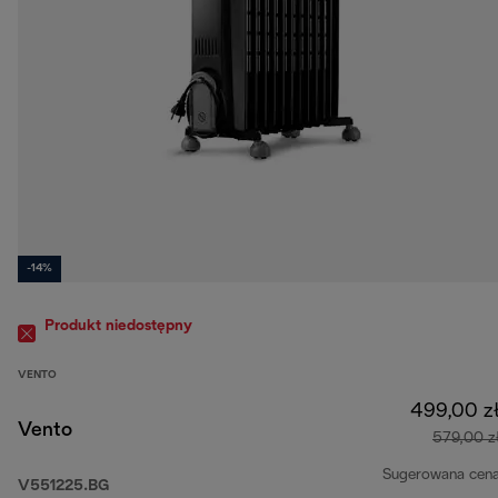
-14%
Produkt niedostępny
VENTO
499,00 z
Vento
579,00 z
Sugerowana cen
V551225.BG