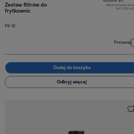
39,00 zł
Zestaw filtrów do
Wliczona kwota pod
VAT (7,29 zł
frytkownic
F8-12
Porównaj
Dodaj do koszyka
Odkryj więcej