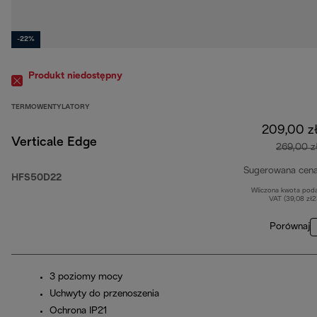
-22%
Produkt niedostępny
TERMOWENTYLATORY
209,00 z
Verticale Edge
269,00 z
Sugerowana cen
HFS50D22
Wliczona kwota pod
VAT (39,08 zł
Porównaj
3 poziomy mocy
Uchwyty do przenoszenia
Ochrona IP21