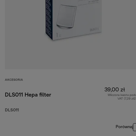
AKCESORIA
39,00 zł
DLS011 Hepa filter
Wliczona kwota pod
VAT (7,29 zł
DLS011
Porównaj