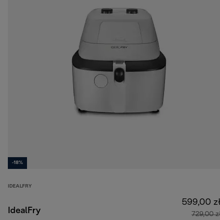
-18%
IDEALFRY
599,00 z
IdealFry
729,00 z