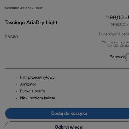
TASCIUGO ARIADRY LIGHT
1199,00 z
Tasciugo AriaDry Light
1409,00 z
Sugerowana cen
DNS80
Wliczona kwota pod
VAT (224,20 zł
Porównaj
Filtr przeciwpyłowy
Jonizator
Funkcja prania
Niski poziom hałasu
Dodaj do koszyka
Odkryj więcej