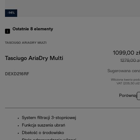
-14%
Ostatnie 8
elementy
TASCIUGO ARIADRY MULTI
1099,00 z
Tasciugo AriaDry Multi
1279,00 z
Sugerowana cen
DEXD216RF
Wliczona kwota pod
VAT (205,50 zł
Porównaj
System filtracji 3-stopniowej
Funkcja suszenia ubrań
Dbałość o środowisko