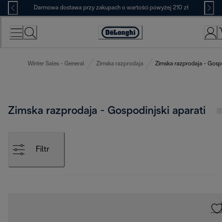
Skip
Darmowa dostawa przy zakupach o wartości powyżej 210 zł
to
Content
Deklaracja
dostępności
Winter Sales - General
Zimska razprodaja
Zimska razprodaja - Gospo
Zimska razprodaja - Gospodinjski aparati
Filtr