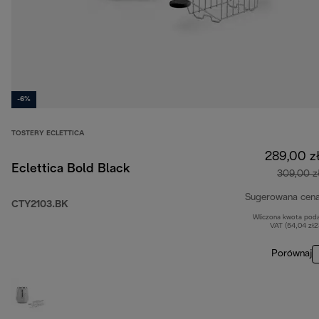
-6%
TOSTERY ECLETTICA
289,00 z
Eclettica Bold Black
309,00 z
Sugerowana cen
CTY2103.BK
Wliczona kwota pod
VAT (54,04 zł
Porównaj