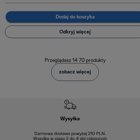
Dodaj do koszyka
Odkryj więcej
Przeglądasz 14 70 produkty
zobacz więcej
Wysyłka
Bez
Darmowa dostawa powyżej 210 PLN.
Możesz bezp
Wysyłka w ciągu 2 do 4 dni roboczych
zakupiony w na