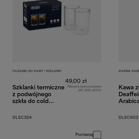
FILIŻANKI DO KAWY I SZKLANKI
ZIARNA KA
49,00 zł
Szklanki termiczne
Kawa zi
Wliczona kwota podatku
VAT (9,16 zł23%)
z podwójnego
Deaffe
szkła do cold
Arabic
brew, 220 ml,
Robust
zestaw 2 szt.
DLSC324
DLSC603
Porównaj