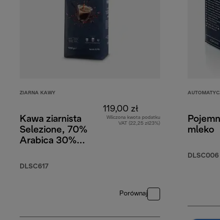
ZIARNA KAWY
AUTOMATYCZ
119,00 zł
Kawa ziarnista
Pojemn
Wliczona kwota podatku
VAT (22,25 zł23%)
Selezione, 70%
mleko
Arabica 30%
Robusta, 1 kg
DLSC006
DLSC617
Porównaj