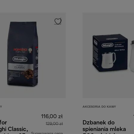
WY
AKCESORIA DO KAWY
116,00 zł
for
Dzbanek do
129,00 zł
hi Classic,
spieniania mleka
Sugerowana cena