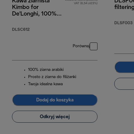
Kawa ziarnista
DLSF00
VAT (6,54 zł23%)
Kimbo for
filterin
De'Longhi, 100%
Arabica, 250 g
DLSF003
DLSC612
Porównaj
100% ziarna arabiki
Prosto z ziarna do filiżanki
Twoja idealna kawa
Dodaj do koszyka
Odkryj więcej