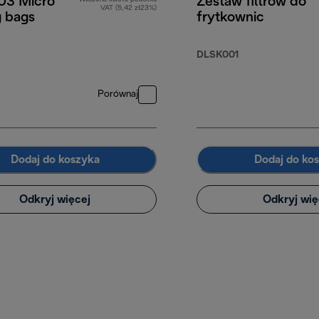
3 Micro
Zestaw filtrów do
VAT (5,42 zł23%)
g bags
frytkownic
DLSK001
Porównaj
Dodaj do koszyka
Dodaj do ko
Odkryj więcej
Odkryj wię