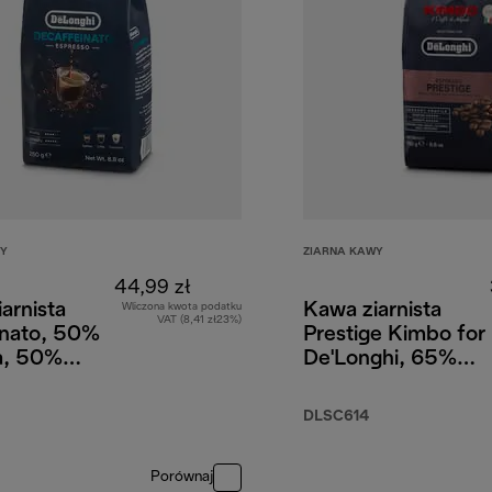
WY
ZIARNA KAWY
44,99 zł
arnista
Kawa ziarnista
Wliczona kwota podatku
VAT (8,41 zł23%)
inato, 50%
Prestige Kimbo for
a, 50%
De'Longhi, 65%
a, 250 g
Arabica 35%
Robusta, 250g
DLSC614
Porównaj