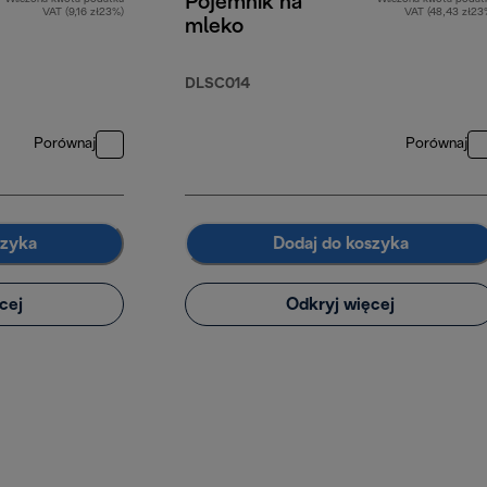
Pojemnik na
VAT (9,16 zł23%)
VAT (48,43 zł23
mleko
DLSC014
Porównaj
Porównaj
szyka
Dodaj do koszyka
cej
Odkryj więcej