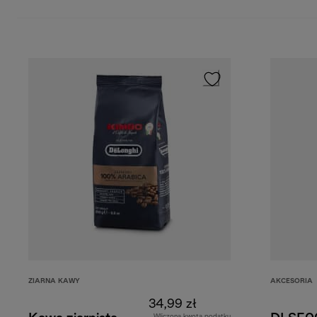
ZIARNA KAWY
AKCESORIA
34,99 zł
Wliczona kwota podatku