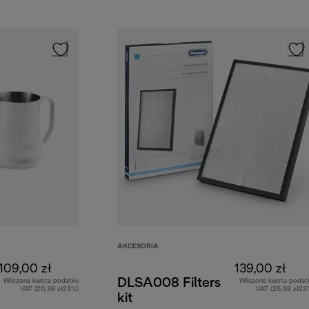
AKCESORIA
109,00 zł
139,00 zł
DLSA008 Filters
Wliczona kwota podatku
Wliczona kwota podat
VAT (20,38 zł23%)
VAT (25,99 zł23
kit