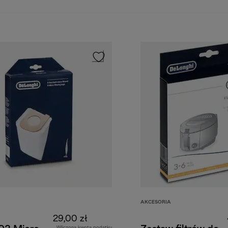
AKCESORIA
29,00 zł
Wliczona kwota podatku