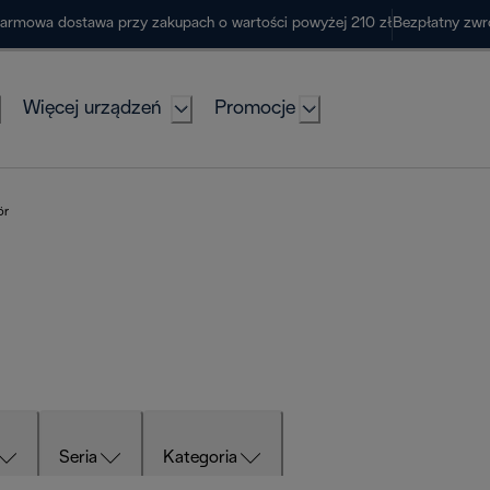
armowa dostawa przy zakupach o wartości powyżej 210 zł
Bezpłatny zwr
Więcej urządzeń
Promocje
ör
Seria
Kategoria