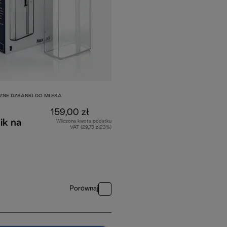
NE DZBANKI DO MLEKA
159,00 zł
ik na
Wliczona kwota podatku
VAT (29,73 zł23%)
Porównaj