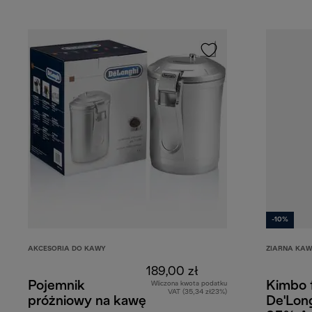
-10%
AKCESORIA DO KAWY
ZIARNA KA
189,00 zł
Pojemnik
Kimbo 
Wliczona kwota podatku
VAT (35,34 zł23%)
próżniowy na kawę
De'Long