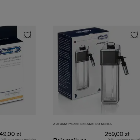
AUTOMATYCZNE DZBANKI DO MLEKA
49,00 zł
259,00 zł
Wliczona kwota podatku
Wliczona kwota podat