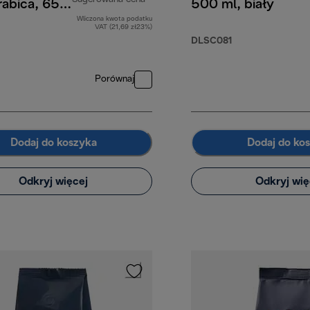
abica, 65%
500 ml, biały
, 1 kg
Wliczona kwota podatku
cena oryginalna 129,00 zł
VAT (21,69 zł23%)
DLSC081
Porównaj
Dodaj do koszyka
Dodaj do ko
Odkryj więcej
Odkryj wię