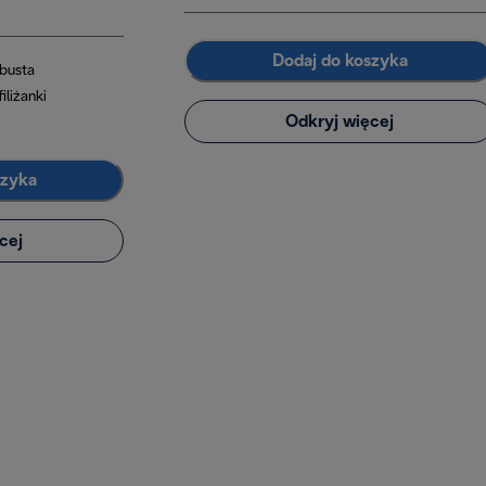
Dodaj do koszyka
obusta
iliżanki
Odkryj więcej
szyka
cej