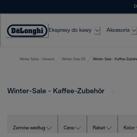
Skip
D
to
Content
Ekspresy do kawy
Akcesoria
Deklaracja
dostępności
Winter Sales - General
Winter-Sale DE
Winter-Sale - Kaffee-Zubeh
Winter-Sale - Kaffee-Zubehör
Zamów według
Cena
Rabat
Kolor