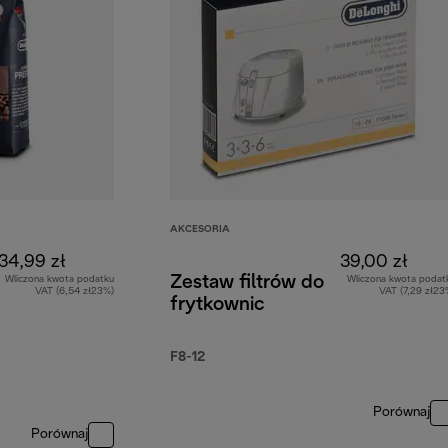
AKCESORIA
34,99 zł
39,00 zł
Zestaw filtrów do
Wliczona kwota podatku
Wliczona kwota podat
VAT (6,54 zł23%)
VAT (7,29 zł23
frytkownic
F8-12
Porównaj
Porównaj