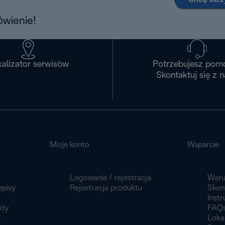
wienie!
alizator serwisòw
Potrzebujesz pom
Skontaktuj się z 
Moje konto
Wsparcie
Logowanie / rejestracja
Waru
episy
Rejestracja produktu
Skont
Instr
ady
FAQ
i
Loka