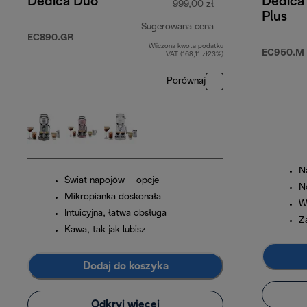
Dedica Duo
Dedica
999,00 zł
Plus
Sugerowana cena
EC890.GR
Wliczona kwota podatku
cena oryginalna 99
EC950.M
VAT (168,11 zł23%)
Porównaj
N
Świat napojów – opcje
N
Mikropianka doskonała
W
Intuicyjna, łatwa obsługa
Z
Kawa, tak jak lubisz
Dodaj do koszyka
Odkryj więcej