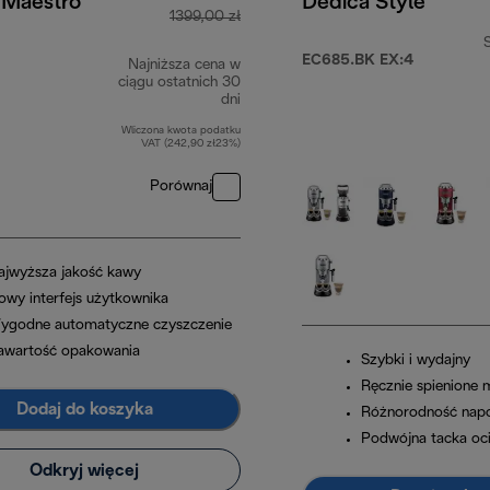
 Maestro
Dedica Style
1399,00 zł
EC685.BK EX:4
Najniższa cena w
9,00 zł
ciągu ostatnich 30
dni
Wliczona kwota podatku
VAT (242,90 zł23%)
Porównaj
ajwyższa jakość kawy
owy interfejs użytkownika
ygodne automatyczne czyszczenie
awartość opakowania
Szybki i wydajny
Ręcznie spienione 
Dodaj do koszyka
Różnorodność nap
Podwójna tacka oc
Odkryj więcej