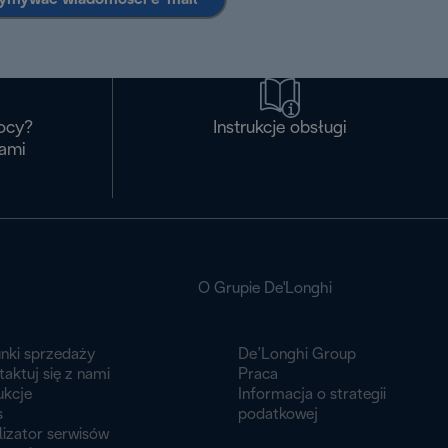
ocy?
Instrukcje obsługi
nami
O Grupie De'Longhi
nki sprzedaży
De’Longhi Group
aktuj się z nami
Praca
ukcje
Informacja o strategii
s
podatkowej
lizator serwisów