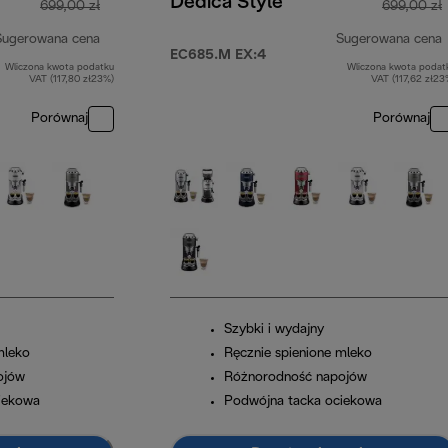
Dedica Style
699,00 zł
699,00 zł
Sugerowana cena
Sugerowana cena
EC685.M EX:4
Wliczona kwota podatku
Wliczona kwota podat
cena oryginalna 699,00 zł
VAT (117,80 zł23%)
VAT (117,62 zł23
Porównaj
Porównaj
Szybki i wydajny
mleko
Ręcznie spienione mleko
ojów
Różnorodność napojów
iekowa
Podwójna tacka ociekowa