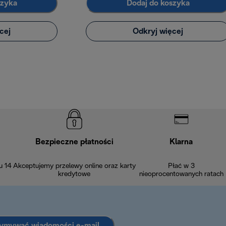
szyka
Dodaj do koszyka
cej
Odkryj więcej
Bezpieczne płatności
Klarna
u 14
Akceptujemy przelewy online oraz karty
Płać w 3
kredytowe
nieoprocentowanych ratach
zymywać wiadomości e-mail