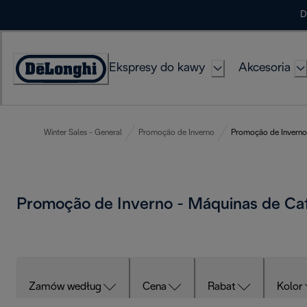
Skip
D
to
Content
Ekspresy do kawy
Akcesoria
Deklaracja
dostępności
Winter Sales - General
Promoção de Inverno
Promoção de Inverno
Promoção de Inverno - Máquinas de C
Zamów według
Cena
Rabat
Kolor