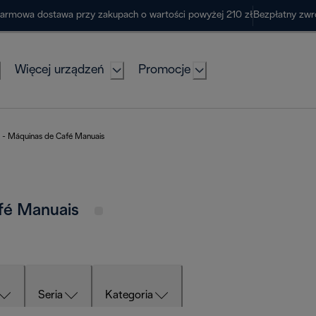
armowa dostawa przy zakupach o wartości powyżej 210 zł
Bezpłatny zwr
Więcej urządzeń
Promocje
 - Máquinas de Café Manuais
afé Manuais
Seria
Kategoria