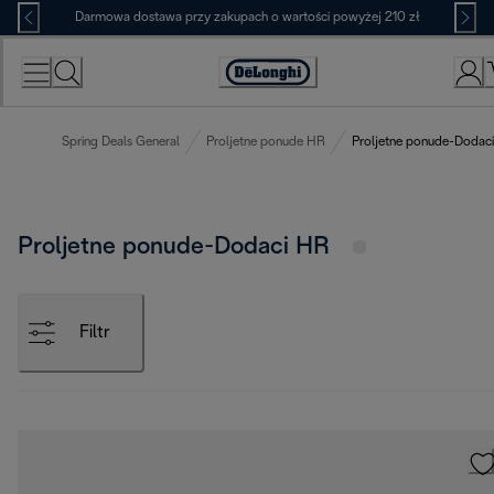
Skip
Darmowa dostawa przy zakupach o wartości powyżej 210 zł
to
Content
Deklaracja
dostępności
Spring Deals General
Proljetne ponude HR
Proljetne ponude-Dodac
Proljetne ponude-Dodaci HR
Filtr