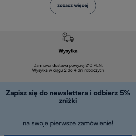
zobacz więcej
Wysyłka
Bez
Darmowa dostawa powyżej 210 PLN.
Możesz bezp
Wysyłka w ciągu 2 do 4 dni roboczych
zakupiony w na
w ciągu 14
Zapisz się do newslettera i odbierz 5%
zniżki
na swoje pierwsze zamówienie!