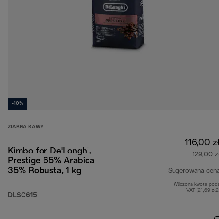
-10%
ZIARNA KAWY
116,00 z
Kimbo for De'Longhi,
129,00 z
Prestige 65% Arabica
35% Robusta, 1 kg
Sugerowana cen
Wliczona kwota pod
VAT (21,69 zł
DLSC615