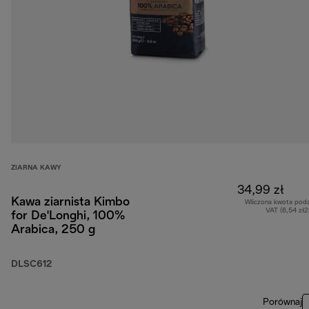
ZIARNA KAWY
34,99 zł
Kawa ziarnista Kimbo
Wliczona kwota pod
VAT (6,54 zł
for De'Longhi, 100%
Arabica, 250 g
DLSC612
Porównaj