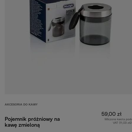
AKCESORIA DO KAWY
59,00 zł
Pojemnik próżniowy na
Wliczona kwota pod
VAT (11,03 zł
kawę zmieloną