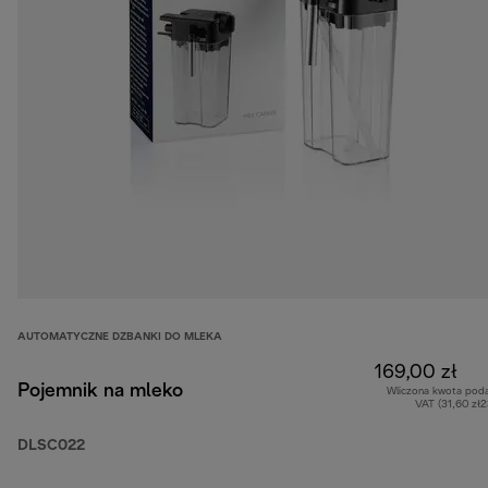
AUTOMATYCZNE DZBANKI DO MLEKA
169,00 zł
Pojemnik na mleko
Wliczona kwota pod
VAT (31,60 zł
DLSC022