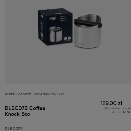
TAMPER DO KAWY I SKRZYNKA NA FUSY
129,00 zł
DLSC072 Coffee
Wliczona kwota pod
VAT (24,12 zł
Knock Box
DLSC072