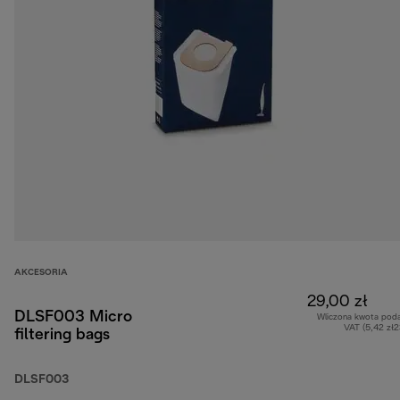
AKCESORIA
29,00 zł
DLSF003 Micro
Wliczona kwota pod
VAT (5,42 zł
filtering bags
DLSF003