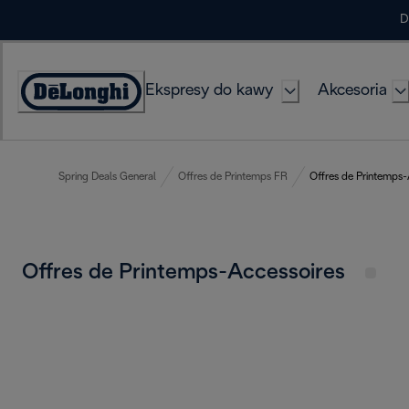
Skip
D
to
Content
Ekspresy do kawy
Akcesoria
Deklaracja
dostępności
Spring Deals General
Offres de Printemps FR
Offres de Printemps-
Offres de Printemps-Accessoires