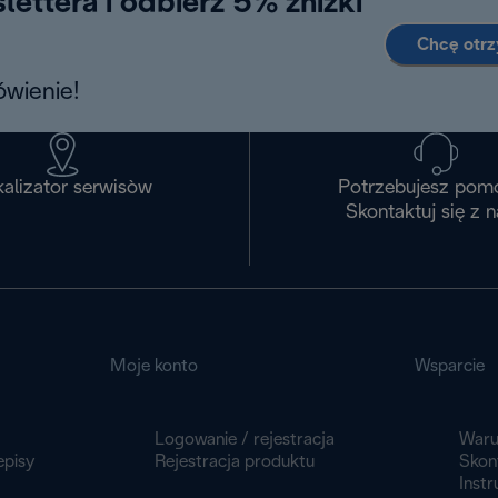
lettera i odbierz 5% zniżki
Chcę otr
wienie!
alizator serwisòw
Potrzebujesz pom
Skontaktuj się z 
Moje konto
Wsparcie
Logowanie / rejestracja
Waru
episy
Rejestracja produktu
Skont
Instr