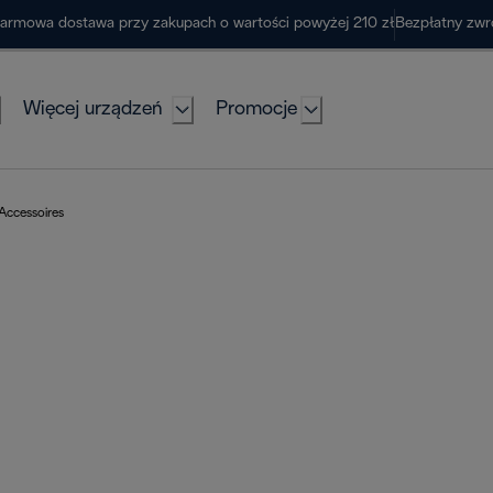
armowa dostawa przy zakupach o wartości powyżej 210 zł
Bezpłatny zwr
Więcej urządzeń
Promocje
Accessoires