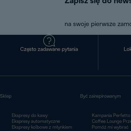
Zapisz się do news
na swoje pierwsze zamó
Często zadawane pytania
Lok
Sklep
Być zainspirowanym
Ekspresy do kawy
Kampania Perfetto
Ekspresy automatyczne
Coffee Lounge Prz
Ekspresy kolbowe z młynkiem
Pomóż mi wybrać