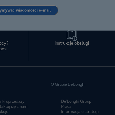
zymywać wiadomości e-mail
ocy?
Instrukcje obsługi
nami
O Grupie De'Longhi
nki sprzedaży
De’Longhi Group
aktuj się z nami
Praca
ukcje
Informacja o strategii