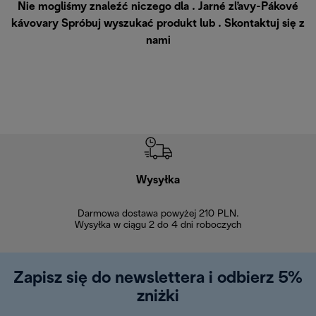
Nie mogliśmy znaleźć niczego dla . Jarné zľavy-Pákové
kávovary Spróbuj wyszukać produkt lub .
Skontaktuj się z
nami
Wysyłka
Bez
Darmowa dostawa powyżej 210 PLN.
Możesz bezp
Wysyłka w ciągu 2 do 4 dni roboczych
zakupiony w na
w ciągu 14
Zapisz się do newslettera i odbierz 5%
zniżki