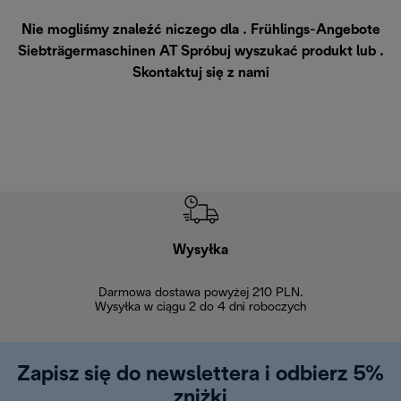
Nie mogliśmy znaleźć niczego dla . Frühlings-Angebote
Siebträgermaschinen AT Spróbuj wyszukać produkt lub .
Skontaktuj się z nami
Wysyłka
Bez
Darmowa dostawa powyżej 210 PLN.
Możesz bezp
Wysyłka w ciągu 2 do 4 dni roboczych
zakupiony w na
w ciągu 14
Zapisz się do newslettera i odbierz 5%
zniżki