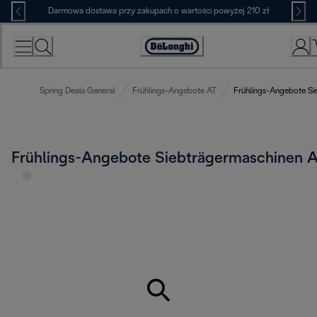
Skip
Darmowa dostawa przy zakupach o wartości powyżej 210 zł
to
Content
Deklaracja
dostępności
Spring Deals General
Frühlings-Angebote AT
Frühlings-Angebote Si
Frühlings-Angebote Siebträgermaschinen 