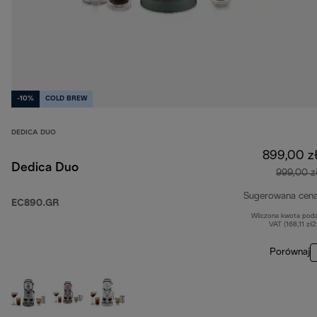
-10%
COLD BREW
DEDICA DUO
899,00 z
Dedica Duo
999,00 z
Sugerowana cen
EC890.GR
Wliczona kwota pod
VAT (168,11 zł
Porównaj