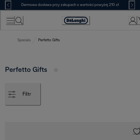
Skip
Darmowa dostawa przy zakupach o wartości powyżej 210 zł
to
Content
Deklaracja
dostępności
Specials
Perfetto Gifts
Perfetto Gifts
Filtr