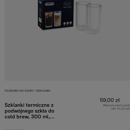
FILIŻANKI DO KAWY I SZKLANKI
59,00 zł
Szklanki termiczne z
Wliczona kwota pod
VAT (11,03 zł
podwójnego szkła do
cold brew, 300 ml,
zestaw 2 szt.