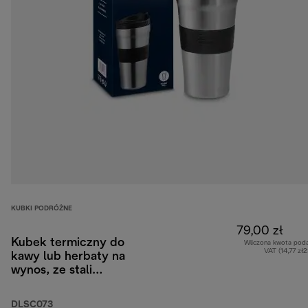
KUBKI PODRÓŻNE
79,00 zł
Kubek termiczny do
Wliczona kwota pod
VAT (14,77 zł
kawy lub herbaty na
wynos, ze stali
nierdzewnej, 470 ml
DLSC073