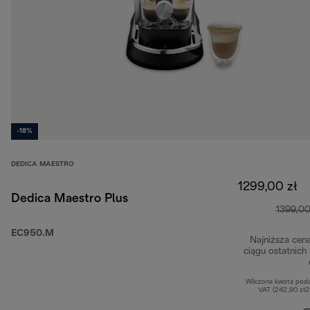
-18%
DEDICA MAESTRO
1299,00 zł
Dedica Maestro Plus
1399,00
EC950.M
Najniższa cen
ciągu ostatnich
Wliczona kwota pod
VAT (242,90 zł