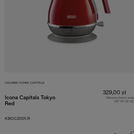
CZAJNIKI ICONA CAPITALS
329,00 zł
Icona Capitals Tokyo
Wliczona kwota pod
VAT (61,52 zł
Red
KBOC2001.R