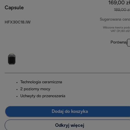
169,00 z
Capsule
189,00 z
Sugerowana cen
HFX30C18.IW
Wliczona kwota pod
VAT (31,60 zł
Porównaj
Technologia ceramiczna
2 poziomy mocy
Uchwyty do przenoszenia
Dodaj do koszyka
Odkryj więcej