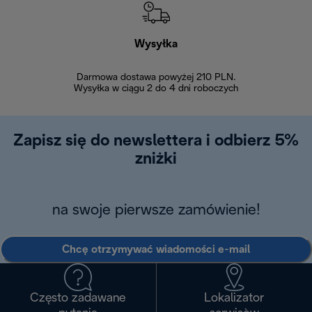
Wysyłka
Bez
Darmowa dostawa powyżej 210 PLN.
Możesz bezp
Wysyłka w ciągu 2 do 4 dni roboczych
zakupiony w na
w ciągu 14
Zapisz się do newslettera i odbierz 5%
zniżki
na swoje pierwsze zamówienie!
Chcę otrzymywać wiadomości e-mail
Często zadawane
Lokalizator