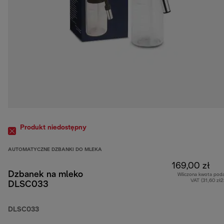
Produkt niedostępny
AUTOMATYCZNE DZBANKI DO MLEKA
169,00 zł
Dzbanek na mleko
Wliczona kwota pod
VAT (31,60 zł
DLSC033
DLSC033