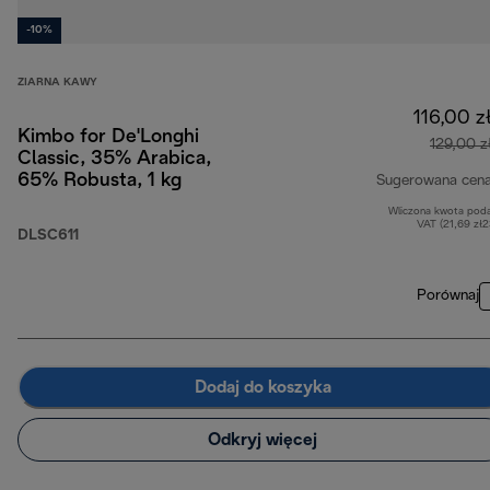
-10%
ZIARNA KAWY
116,00 z
Kimbo for De'Longhi
129,00 z
Classic, 35% Arabica,
65% Robusta, 1 kg
Sugerowana cen
Wliczona kwota pod
VAT (21,69 zł
DLSC611
Porównaj
Dodaj do koszyka
Odkryj więcej