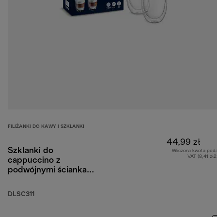
FILIŻANKI DO KAWY I SZKLANKI
44,99 zł
Szklanki do
Wliczona kwota pod
VAT (8,41 zł
cappuccino z
podwójnymi ściankami,
270 ml, zestaw 2 szt.
DLSC311