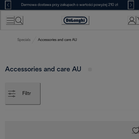
Skip
Darmowa dostawa przy zakupach o wartości powyżej 210 zł
to
Content
Deklaracja
dostępności
Specials
Accessories and care AU
Accessories and care AU
Filtr