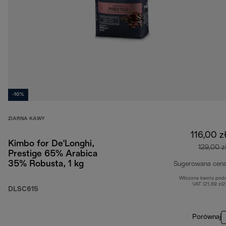
-10%
ZIARNA KAWY
116,00 z
Kimbo for De'Longhi,
129,00 z
Prestige 65% Arabica
35% Robusta, 1 kg
Sugerowana cen
Wliczona kwota pod
VAT (21,69 zł
DLSC615
Porównaj