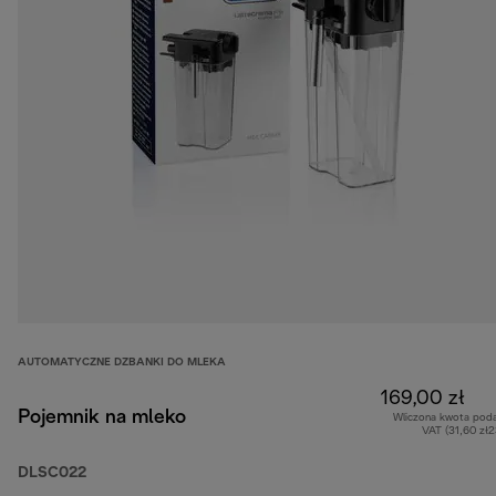
AUTOMATYCZNE DZBANKI DO MLEKA
169,00 zł
Pojemnik na mleko
Wliczona kwota pod
VAT (31,60 zł
DLSC022