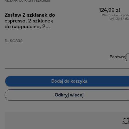
FILIŻANKI DO KAWY I SZKLANKI
124,99 zł
Zestaw 2 szklanek do
Wliczona kwota pod
VAT (23,37 zł
espresso, 2 szklanek
do cappuccino, 2
szklanek do latte z
podwójnymi ściankami
DLSC302
Porównaj
Dodaj do koszyka
Odkryj więcej