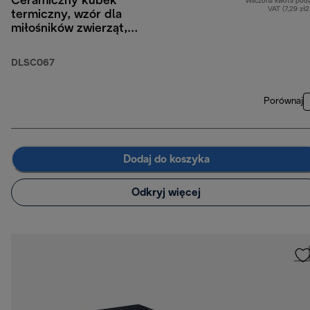
Ceramiczny kubek
Wliczona kwota pod
VAT (7,29 zł
termiczny, wzór dla
miłośników zwierząt,
300 ml
DLSC067
Porównaj
Dodaj do koszyka
Odkryj więcej