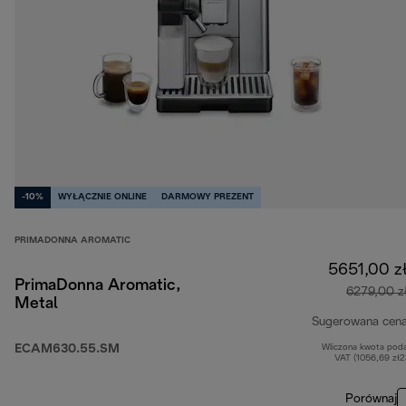
-10%
WYŁĄCZNIE ONLINE
DARMOWY PREZENT
PRIMADONNA AROMATIC
5651,00 z
PrimaDonna Aromatic,
6279,00 z
Metal
Sugerowana cen
ECAM630.55.SM
Wliczona kwota pod
VAT (1056,69 zł
Porównaj