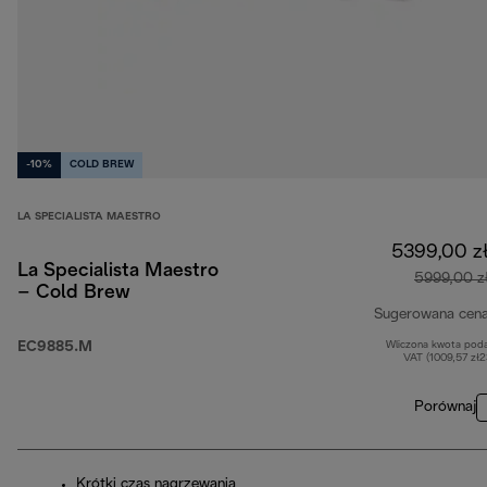
-10%
COLD BREW
LA SPECIALISTA MAESTRO
5399,00 z
La Specialista Maestro
5999,00 z
– Cold Brew
Sugerowana cen
EC9885.M
Wliczona kwota pod
VAT (1009,57 zł
Porównaj
Krótki czas nagrzewania