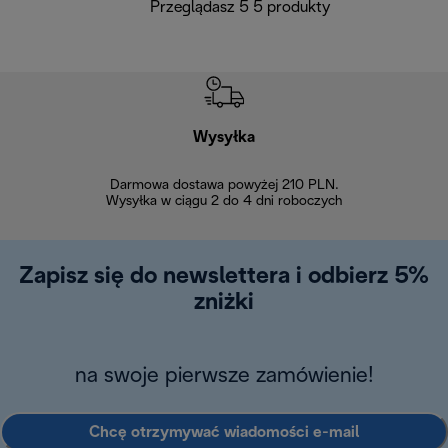
Przeglądasz 5 5 produkty
Wysyłka
Bez
Darmowa dostawa powyżej 210 PLN.
Możesz bezp
Wysyłka w ciągu 2 do 4 dni roboczych
zakupiony w na
w ciągu 14
Zapisz się do newslettera i odbierz 5%
zniżki
na swoje pierwsze zamówienie!
Chcę otrzymywać wiadomości e-mail