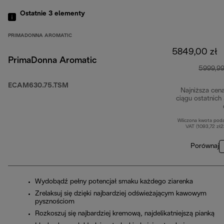
Ostatnie 3
elementy
PRIMADONNA AROMATIC
5849,00 zł
PrimaDonna Aromatic
5999,99
ECAM630.75.TSM
Najniższa cen
ciągu ostatnich
Wliczona kwota pod
VAT (1093,72 zł
Porównaj
Wydobądź pełny potencjał smaku każdego ziarenka
Zrelaksuj się dzięki najbardziej odświeżającym kawowym
pysznościom
Rozkoszuj się najbardziej kremową, najdelikatniejszą pianką