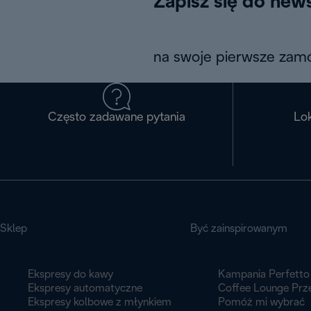
Zapisz się do news
na swoje pierwsze zamó
Często zadawane pytania
Lok
Sklep
Być zainspirowanym
Ekspresy do kawy
Kampania Perfetto
Ekspresy automatyczne
Coffee Lounge Prz
Ekspresy kolbowe z młynkiem
Pomóż mi wybrać