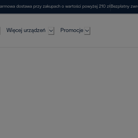
armowa dostawa przy zakupach o wartości powyżej 210 zł
Bezpłatny zwr
Więcej urządzeń
Promocje