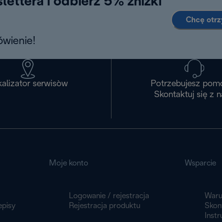
lettera i odbierz 5% zniżki
Chcę otr
wienie!
alizator serwisòw
Potrzebujesz pom
Skontaktuj się z 
Moje konto
Wsparcie
Logowanie / rejestracja
Waru
episy
Rejestracja produktu
Skont
Instr