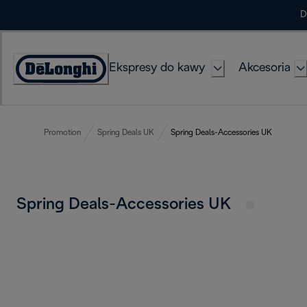
Skip
D
to
Content
Ekspresy do kawy
Akcesoria
Deklaracja
dostępności
Promotion
Spring Deals UK
Spring Deals-Accessories UK
Spring Deals-Accessories UK