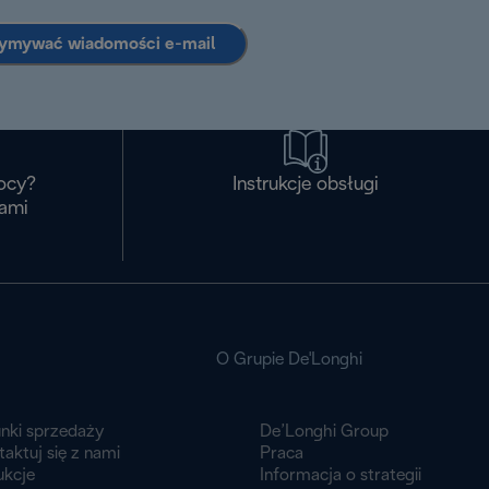
zymywać wiadomości e-mail
ocy?
Instrukcje obsługi
nami
O Grupie De'Longhi
nki sprzedaży
De’Longhi Group
aktuj się z nami
Praca
ukcje
Informacja o strategii