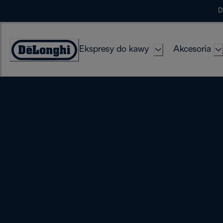
Skip
D
to
Content
Ekspresy do kawy
Akcesoria
Deklaracja
dostępności