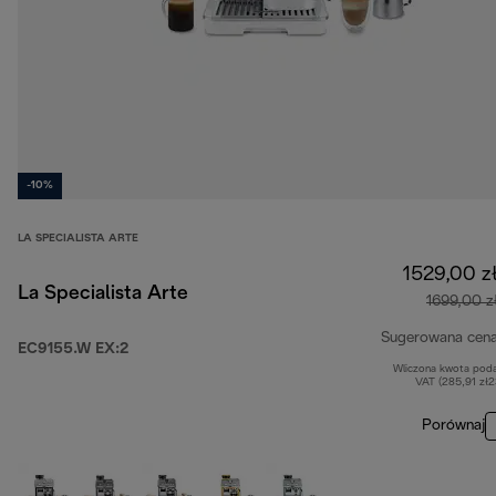
-10%
LA SPECIALISTA ARTE
1529,00 z
La Specialista Arte
1699,00 z
Sugerowana cen
EC9155.W EX:2
Wliczona kwota pod
VAT (285,91 zł
Porównaj