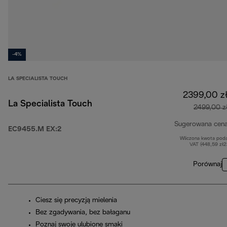
-4%
LA SPECIALISTA TOUCH
2399,00 z
La Specialista Touch
2499,00 z
Sugerowana cen
EC9455.M EX:2
Wliczona kwota pod
VAT (448,59 zł
Porównaj
Ciesz się precyzją mielenia
Bez zgadywania, bez bałaganu
Poznaj swoje ulubione smaki