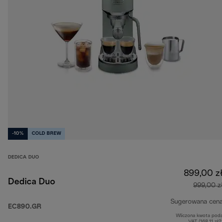
-10%
COLD BREW
DEDICA DUO
899,00 z
Dedica Duo
999,00 z
Sugerowana cen
EC890.GR
Wliczona kwota pod
VAT (168,11 zł