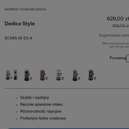
EKSPRESY KOLBOWE DEDICA
629,00 z
Dedica Style
699,00 z
Sugerowana cen
EC685.M EX:4
Wliczona kwota pod
VAT (117,62 zł
Porównaj
Szybki i wydajny
Ręcznie spienione mleko
Różnorodność napojów
Podwójna tacka ociekowa