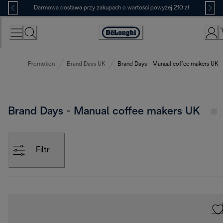
Skip
Darmowa dostawa przy zakupach o wartości powyżej 210 zł
to
Content
Deklaracja
dostępności
Promotion
Brand Days UK
Brand Days - Manual coffee makers UK
Brand Days - Manual coffee makers UK
Filtr