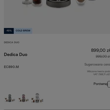
-10%
COLD BREW
DEDICA DUO
899,00 z
Dedica Duo
999,00 z
Sugerowana cen
EC890.M
Wliczona kwota pod
VAT (168,11 zł
Porównaj