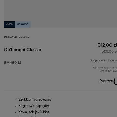
-10%
NOWOŚĆ
DE'LONGHI CLASSIC
512,00 z
De'Longhi Classic
569,00 z
Sugerowana cen
EM450.M
Wliczona kwota pod
VAT (95,74 zł
Porównaj
Szybkie nagrzewanie
Bogactwo napojów
Kawa, tak jak lubisz