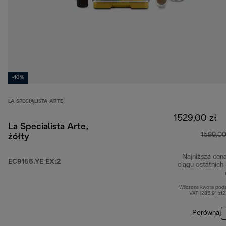
-10%
LA SPECIALISTA ARTE
1529,00 zł
La Specialista Arte,
1599,00
żółty
Najniższa cen
EC9155.YE EX:2
ciągu ostatnich
Wliczona kwota pod
VAT (285,91 zł
Porównaj