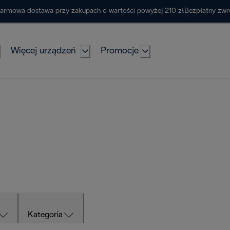
armowa dostawa przy zakupach o wartości powyżej 210 zł
Bezpłatny zwr
Więcej urządzeń
Promocje
Kategoria