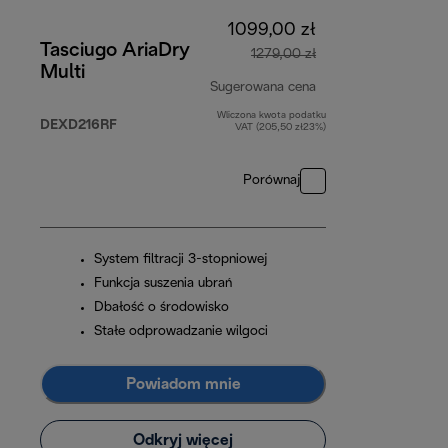
1099,00 zł
Tasciugo AriaDry
1279,00 zł
Multi
Sugerowana cena
Wliczona kwota podatku
cena oryginalna 12
DEXD216RF
VAT (205,50 zł23%)
Porównaj
System filtracji 3-stopniowej
Funkcja suszenia ubrań
Dbałość o środowisko
Stałe odprowadzanie wilgoci
Powiadom mnie
Odkryj więcej