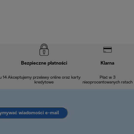
Bezpieczne płatności
Klarna
u 14
Akceptujemy przelewy online oraz karty
Płać w 3
kredytowe
nieoprocentowanych ratach
zymywać wiadomości e-mail