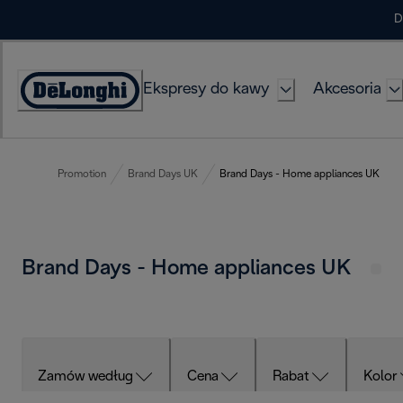
Skip
D
to
Content
Ekspresy do kawy
Akcesoria
Deklaracja
dostępności
Promotion
Brand Days UK
Brand Days - Home appliances UK
Brand Days - Home appliances UK
Zamów według
Cena
Rabat
Kolor