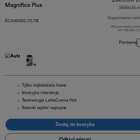
2609,00 z
Magnifica Plus
2899,00 z
Sugerowana cen
ECAM320.70.TB
Wliczona kwota pod
VAT (487,86 zł
Porównaj
Tylko najświeższa kawa
Intuicyjna interakcja
Technologia LatteCrema Hot
Szeroki wybór napojów
Dodaj do koszyka
Odkryj więcej