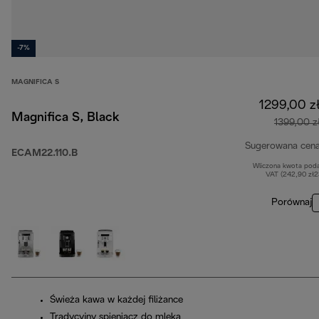
-7%
MAGNIFICA S
1299,00 z
Magnifica S, Black
1399,00 z
Sugerowana cen
ECAM22.110.B
Wliczona kwota pod
VAT (242,90 zł
Porównaj
Świeża kawa w każdej filiżance
Tradycyjny spieniacz do mleka