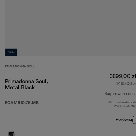
-13%
PRIMADONNA SOUL
3899,00 z
Primadonna Soul,
4499,00 z
Metal Black
Sugerowana cen
ECAM610.75.MB
Wliczona kwota pod
VAT (729,08 zł
Porównaj