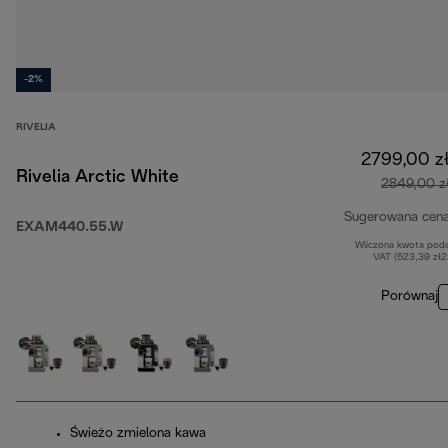
-2%
RIVELIA
2799,00 z
Rivelia Arctic White
2849,00 z
Sugerowana cen
EXAM440.55.W
Wliczona kwota pod
VAT (523,39 zł
Porównaj
Świeżo zmielona kawa