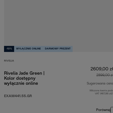
-10%
WYŁĄCZNIE ONLINE
DARMOWY PREZENT
RIVELIA
2609,00 z
Rivelia Jade Green |
2899,00 z
Kolor dostępny
wyłącznie online
Sugerowana cen
Wliczona kwota pod
VAT (487,86 zł
EXAM441.55.GR
Porównaj