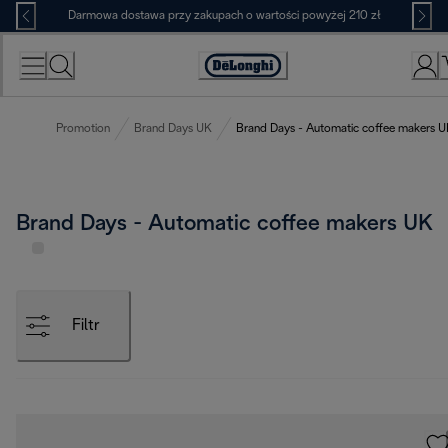
Skip
Darmowa dostawa przy zakupach o wartości powyżej 210 zł
to
Content
Deklaracja
dostępności
Promotion
Brand Days UK
Brand Days - Automatic coffee makers 
Brand Days - Automatic coffee makers UK
Filtr