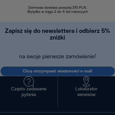
Darmowa dostawa powyżej 210 PLN.
Możesz bezp
Wysyłka w ciągu 2 do 4 dni roboczych
zakupiony w na
w ciągu 14
Zapisz się do newslettera i odbierz 5%
zniżki
na swoje pierwsze zamówienie!
Chcę otrzymywać wiadomości e-mail
Często zadawane
Lokalizator
pytania
serwisòw