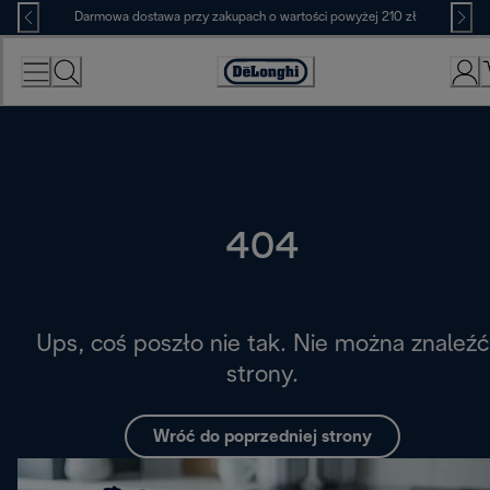
Skip
Darmowa dostawa przy zakupach o wartości powyżej 210 zł
to
Content
Deklaracja
dostępności
404
Ups, coś poszło nie tak. Nie można znaleźć
strony.
Wróć do poprzedniej strony