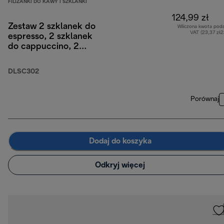
FILIŻANKI DO KAWY I SZKLANKI
124,99 zł
Zestaw 2 szklanek do
Wliczona kwota pod
VAT (23,37 zł
espresso, 2 szklanek
do cappuccino, 2
szklanek do latte z
podwójnymi ściankami
DLSC302
Porównaj
Dodaj do koszyka
Odkryj więcej