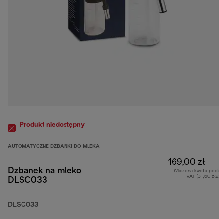
Produkt niedostępny
AUTOMATYCZNE DZBANKI DO MLEKA
169,00 zł
Dzbanek na mleko
Wliczona kwota pod
VAT (31,60 zł
DLSC033
DLSC033