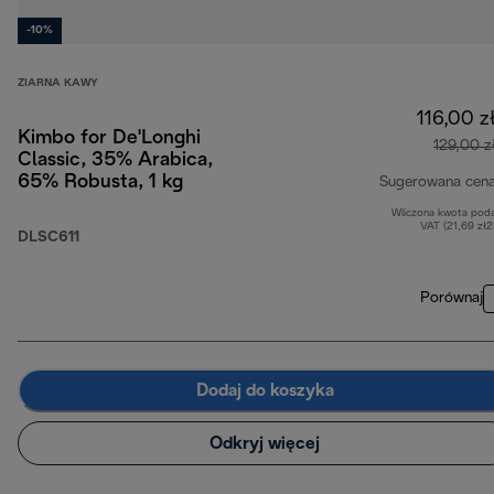
-10%
ZIARNA KAWY
116,00 z
Kimbo for De'Longhi
129,00 z
Classic, 35% Arabica,
65% Robusta, 1 kg
Sugerowana cen
Wliczona kwota pod
VAT (21,69 zł
DLSC611
Porównaj
Dodaj do koszyka
Odkryj więcej