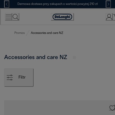
Skip
Darmowa dostawa przy zakupach o wartości powyżej 210 zł
to
Content
Deklaracja
dostępności
Promos
Accessories and care NZ
Accessories and care NZ
Filtr