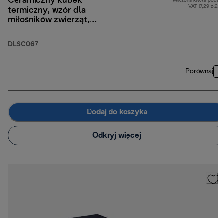
Ceramiczny kubek
Wliczona kwota pod
VAT (7,29 zł
termiczny, wzór dla
miłośników zwierząt,
300 ml
DLSC067
Porównaj
Dodaj do koszyka
Odkryj więcej