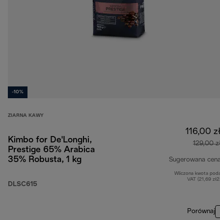
-10%
ZIARNA KAWY
116,00 z
Kimbo for De'Longhi,
129,00 z
Prestige 65% Arabica
35% Robusta, 1 kg
Sugerowana cen
Wliczona kwota pod
VAT (21,69 zł
DLSC615
Porównaj