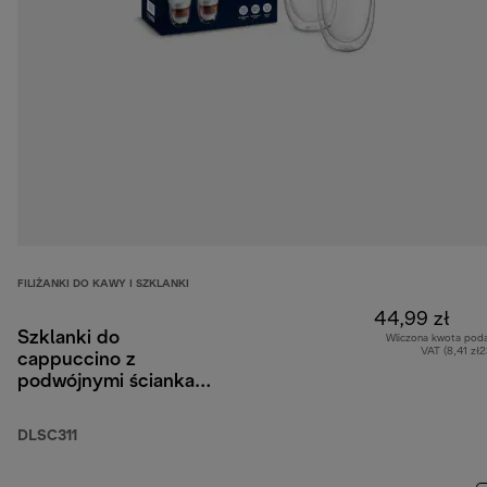
FILIŻANKI DO KAWY I SZKLANKI
44,99 zł
Szklanki do
Wliczona kwota pod
VAT (8,41 zł
cappuccino z
podwójnymi ściankami,
270 ml, zestaw 2 szt.
DLSC311