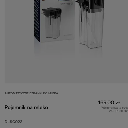
AUTOMATYCZNE DZBANKI DO MLEKA
169,00 zł
Pojemnik na mleko
Wliczona kwota pod
VAT (31,60 zł
DLSC022