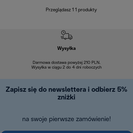
Przeglądasz 1 1 produkty
Wysyłka
Bez
Darmowa dostawa powyżej 210 PLN.
Możesz bezp
Wysyłka w ciągu 2 do 4 dni roboczych
zakupiony w na
w ciągu 14
Zapisz się do newslettera i odbierz 5%
zniżki
na swoje pierwsze zamówienie!