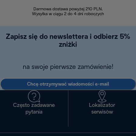
Darmowa dostawa powyżej 210 PLN.
Możesz bezp
Wysyłka w ciągu 2 do 4 dni roboczych
zakupiony w na
w ciągu 14
Zapisz się do newslettera i odbierz 5%
zniżki
na swoje pierwsze zamówienie!
Chcę otrzymywać wiadomości e-mail
Często zadawane
Lokalizator
pytania
serwisòw