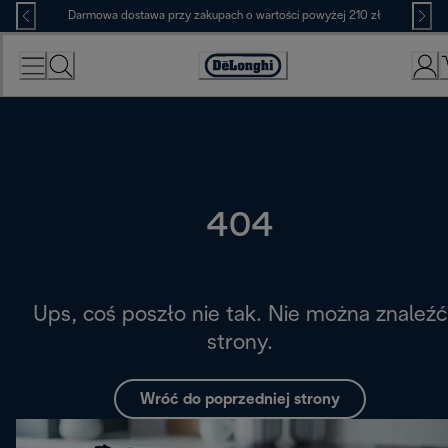
Skip
Darmowa dostawa przy zakupach o wartości powyżej 210 zł
to
Content
Deklaracja
dostępności
404
Ups, coś poszło nie tak. Nie można znaleźć
strony.
Wróć do poprzedniej strony