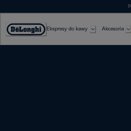
Skip
D
to
Content
Ekspresy do kawy
Akcesoria
Deklaracja
dostępności