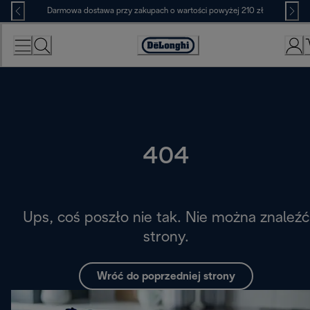
Skip
Darmowa dostawa przy zakupach o wartości powyżej 210 zł
to
Content
Deklaracja
dostępności
404
Ups, coś poszło nie tak. Nie można znaleźć
strony.
Wróć do poprzedniej strony