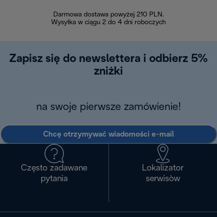
Darmowa dostawa powyżej 210 PLN.
Możesz bezp
Wysyłka w ciągu 2 do 4 dni roboczych
zakupiony w na
w ciągu 14
Zapisz się do newslettera i odbierz 5%
zniżki
na swoje pierwsze zamówienie!
Chcę otrzymywać wiadomości e-mail
Często zadawane
Lokalizator
pytania
serwisòw