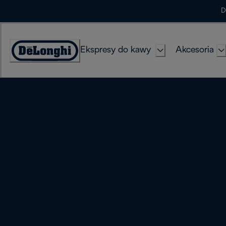
Skip
D
to
Content
Ekspresy do kawy
Akcesoria
Deklaracja
dostępności