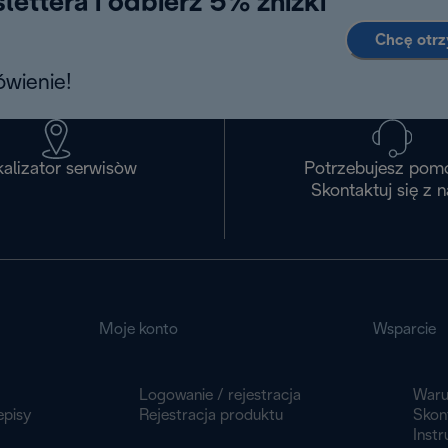
lettera i odbierz 5% zniżki
Chcę otr
wienie!
alizator serwisòw
Potrzebujesz pom
Skontaktuj się z 
Moje konto
Wsparcie
Logowanie / rejestracja
Waru
episy
Rejestracja produktu
Skont
Instr