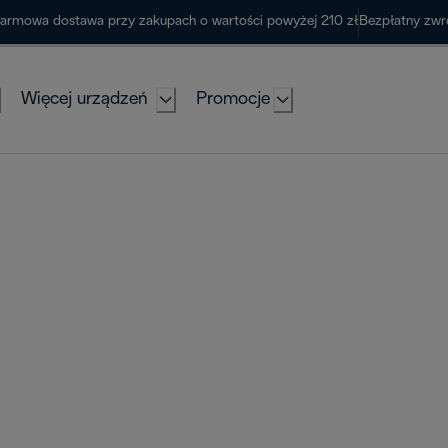
armowa dostawa przy zakupach o wartości powyżej 210 zł
Bezpłatny zwr
Więcej urządzeń
Promocje