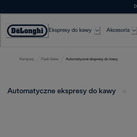
Skip
D
to
Content
Ekspresy do kawy
Akcesoria
Deklaracja
dostępności
Kampanj
Flash Sales
Automatyczne ekspresy do kawy
Automatyczne ekspresy do kawy