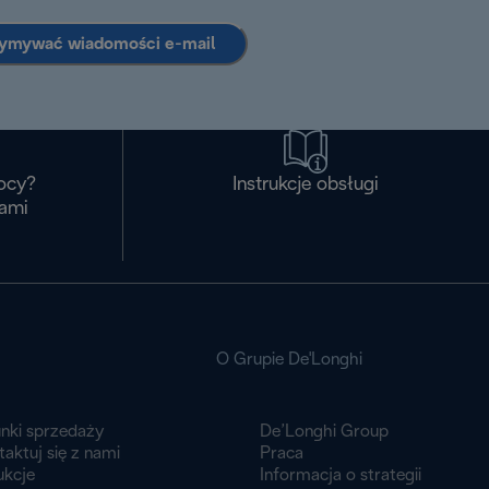
zymywać wiadomości e-mail
ocy?
Instrukcje obsługi
nami
O Grupie De'Longhi
nki sprzedaży
De’Longhi Group
aktuj się z nami
Praca
ukcje
Informacja o strategii