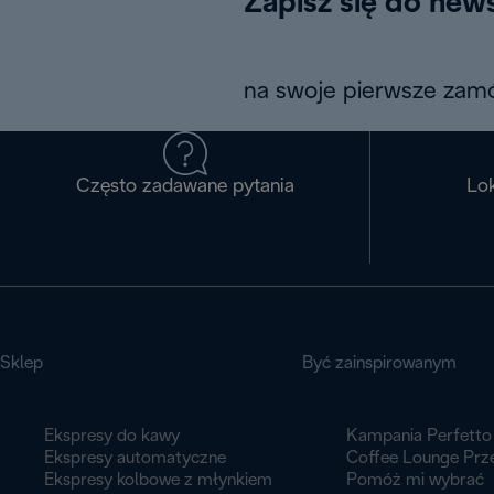
Zapisz się do news
na swoje pierwsze zamó
Często zadawane pytania
Lok
Sklep
Być zainspirowanym
Ekspresy do kawy
Kampania Perfetto
Ekspresy automatyczne
Coffee Lounge Prz
Ekspresy kolbowe z młynkiem
Pomóż mi wybrać