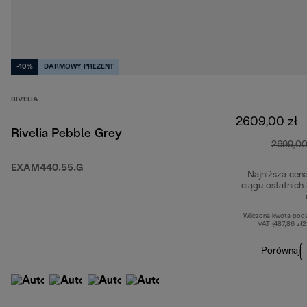
-10%
DARMOWY PREZENT
RIVELIA
2609,00 zł
Rivelia Pebble Grey
2699,00
EXAM440.55.G
Najniższa cen
ciągu ostatnich
Wliczona kwota pod
VAT (487,86 zł
Porównaj