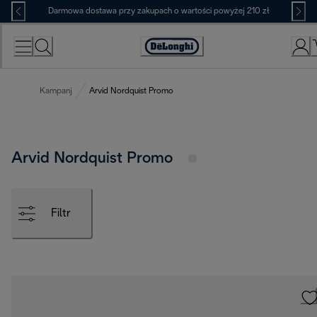
Skip
Darmowa dostawa przy zakupach o wartości powyżej 210 zł
to
Content
Deklaracja
dostępności
Kampanj
Arvid Nordquist Promo
Arvid Nordquist Promo
Filtr