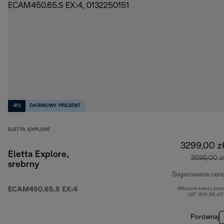
-8%
DARMOWY PREZENT
ELETTA EXPLORE
3299,00 z
Eletta Explore,
3599,00 z
srebrny
Sugerowana cen
ECAM450.65.S EX:4
Wliczona kwota pod
VAT (616,89 zł
Porównaj