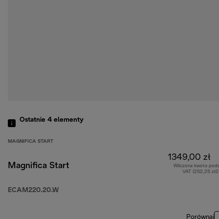
Ostatnie 4
elementy
MAGNIFICA START
1349,00 zł
Magnifica Start
Wliczona kwota pod
VAT (252,25 zł
ECAM220.20.W
Porównaj