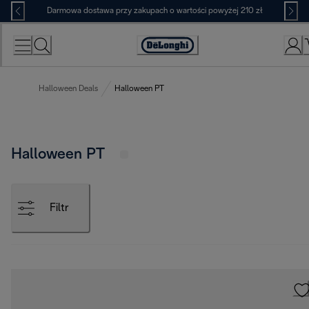
Skip
Darmowa dostawa przy zakupach o wartości powyżej 210 zł
to
Content
Deklaracja
dostępności
Halloween Deals
Halloween PT
Halloween PT
Filtr