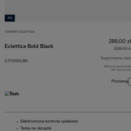
-6%
TOSTERY ECLETTICA
289,00 z
Eclettica Bold Black
309,00 z
Sugerowana cen
CTY2103.BK
Wliczona kwota pod
VAT (54,04 zł
Porównaj
Elektroniczna kontrola opiekania
Tacka na okruszki