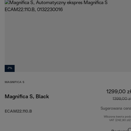
-7%
MAGNIFICA S
1299,00 z
Magnifica S, Black
1399,00 z
Sugerowana cen
ECAM22.110.B
Wliczona kwota pod
VAT (242,90 zł