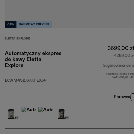
-14%
DARMOWY PREZENT
ELETTA EXPLORE
3699,00 z
Automatyczny ekspres
4299,00 z
do kawy Eletta
Explore
Sugerowana cen
Wliczona kwota pod
VAT (691,68 zł
ECAM452.67.G EX:4
Porównaj