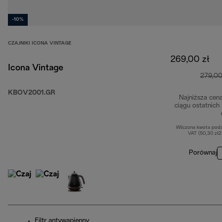
-10%
CZAJNIKI ICONA VINTAGE
269,00 zł
Icona Vintage
279,00
KBOV2001.GR
Najniższa cen
ciągu ostatnich
Wliczona kwota pod
VAT (50,30 zł
Porównaj
Filtr antywapienny