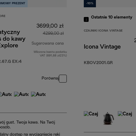
RMOWY PREZENT
-10%
ORE
Ostatnie 10
elementy
3699,00 zł
CZAJNIKI ICONA VINTAGE
tyczny
4299,00 zł
s do kawy
Sugerowana cena
Explore
Icona Vintage
Wliczona kwota podatku
cena oryginalna 4299,00 zł
VAT (691,68 zł23%)
67.G EX:4
KBOV2001.GR
Porównaj
wój gust. Twoja kawa. Na Twój
posób.
dalny dostęp na wyciągnięcie ręki