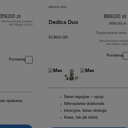
DEDICA DUO
319,00 zł
899,00 zł
Dedica Duo
Wliczona kwota podatku
999,00 zł
VAT (59,65 zł23%)
Sugerowana cena
EC890.GR
Wliczona kwota podat
VAT (168,11 zł23
Porównaj
Porównaj
Świat napojów – opcje
ola opiekania
Mikropianka doskonała
Intuicyjna, łatwa obsługa
Kawa, tak jak lubisz