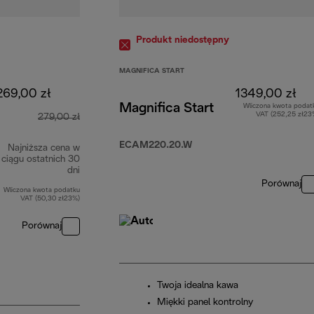
Produkt niedostępny
MAGNIFICA START
269,00 zł
1349,00 zł
Magnifica Start
Wliczona kwota podat
VAT (252,25 zł23
279,00 zł
ECAM220.20.W
Najniższa cena w
ciągu ostatnich 30
dni
Porównaj
Wliczona kwota podatku
VAT (50,30 zł23%)
Porównaj
Twoja idealna kawa
Miękki panel kontrolny