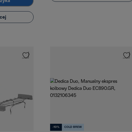
szyka
cej
-10%
COLD BREW