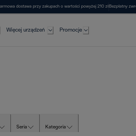
armowa dostawa przy zakupach o wartości powyżej 210 zł
Bezpłatny zwr
Więcej urządzeń
Promocje
Seria
Kategoria