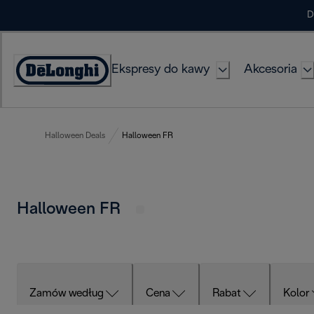
Skip
D
to
Content
Ekspresy do kawy
Akcesoria
Deklaracja
dostępności
Halloween Deals
Halloween FR
Halloween FR
Zamów według
Cena
Rabat
Kolor