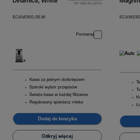
Dinamica, White
Magnif
VAT (392,50 zł23%)
ECAM350.35.W
ECAM230.
Porównaj
Kawa za jednym dotknięciem
T
Szeroki wybór przepisów
T
Świeża kawa w każdej filiżance
K
Regulowany spieniacz mleka
Ł
Dodaj do koszyka
Odkryj więcej