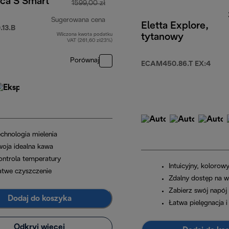
ica S Smart
1599,00 zł
Sugerowana cena
Eletta Explore,
13.B
Wliczona kwota podatku
tytanowy
cena oryginalna 1599,00 zł
VAT (261,60 zł23%)
Porównaj
ECAM450.86.T EX:4
echnologia mielenia
woja idealna kawa
ontrola temperatury
Intuicyjny, kolorow
atwe czyszczenie
Zdalny dostęp na wy
Zabierz swój napój
Dodaj do koszyka
Łatwa pielęgnacja i
Odkryj więcej