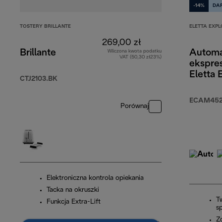
-14%
DA
TOSTERY BRILLANTE
ELETTA EXPL
269,00 zł
Brillante
Automa
Wliczona kwota podatku
VAT (50,30 zł23%)
ekspre
Eletta 
CTJ2103.BK
ECAM452.
Porównaj
Elektroniczna kontrola opiekania
Tacka na okruszki
T
Funkcja Extra-Lift
s
Z