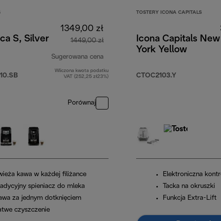
S
TOSTERY ICONA CAPITALS
1349,00 zł
ca S, Silver
Icona Capitals New
1449,00 zł
York Yellow
Sugerowana cena
Wliczona kwota podatku
cena oryginalna 1449,00 zł
10.SB
CTOC2103.Y
VAT (252,25 zł23%)
Porównaj
wieża kawa w każdej filiżance
Elektroniczna kontr
radycyjny spieniacz do mleka
Tacka na okruszki
awa za jednym dotknięciem
Funkcja Extra-Lift
atwe czyszczenie