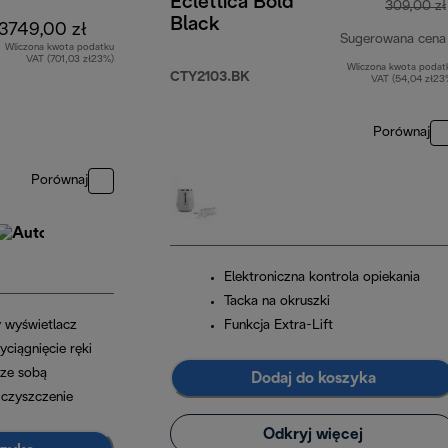
Eclettica Bold
309,00 zł
Black
3749,00 zł
Sugerowana cena
Wliczona kwota podatku
VAT (701,03 zł23%)
Wliczona kwota podat
CTY2103.BK
VAT (54,04 zł23
Porównaj
Porównaj
Elektroniczna kontrola opiekania
Tacka na okruszki
y wyświetlacz
Funkcja Extra-Lift
ciągnięcie ręki
 ze sobą
Dodaj do koszyka
 czyszczenie
Odkryj więcej