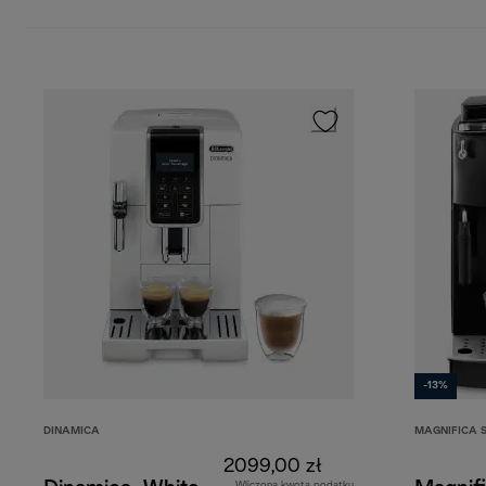
-13%
DINAMICA
MAGNIFICA 
2099,00 zł
Wliczona kwota podatku