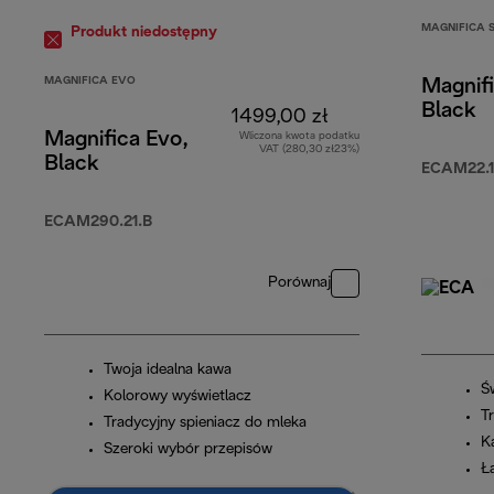
MAGNIFICA 
Produkt niedostępny
MAGNIFICA EVO
Magnifi
Black
1499,00 zł
Magnifica Evo,
Wliczona kwota podatku
VAT (280,30 zł23%)
Black
ECAM22.1
ECAM290.21.B
Porównaj
Twoja idealna kawa
Ś
Kolorowy wyświetlacz
T
Tradycyjny spieniacz do mleka
K
Szeroki wybór przepisów
Ł