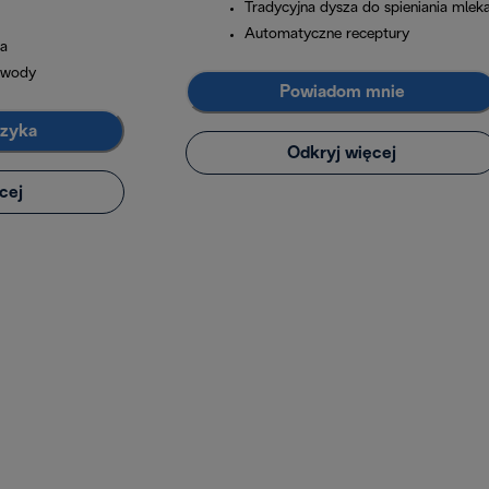
Tradycyjna dysza do spieniania mlek
Automatyczne receptury
a
 wody
Powiadom mnie
szyka
Odkryj więcej
cej