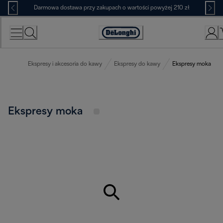
Skip
Darmowa dostawa przy zakupach o wartości powyżej 210 zł
to
Content
Deklaracja
dostępności
Ekspresy i akcesoria do kawy
Ekspresy do kawy
Ekspresy moka
Ekspresy moka