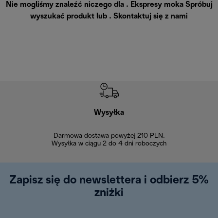
Nie mogliśmy znaleźć niczego dla . Ekspresy moka Spróbuj
wyszukać produkt lub .
Skontaktuj się z nami
Wysyłka
Bez
Darmowa dostawa powyżej 210 PLN.
Możesz bezp
Wysyłka w ciągu 2 do 4 dni roboczych
zakupiony w na
w ciągu 14
Zapisz się do newslettera i odbierz 5%
zniżki