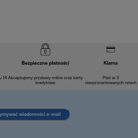
Bezpieczne płatności
Klarna
u 14
Akceptujemy przelewy online oraz karty
Płać w 3
kredytowe
nieoprocentowanych ratach
zymywać wiadomości e-mail