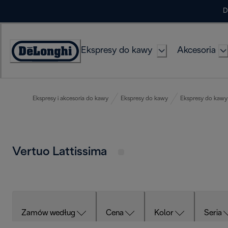
Skip
D
to
Content
Ekspresy do kawy
Akcesoria
Deklaracja
dostępności
Ekspresy i akcesoria do kawy
Ekspresy do kawy
Ekspresy do kawy 
Vertuo Lattissima
Zamów według
Cena
Kolor
Seria