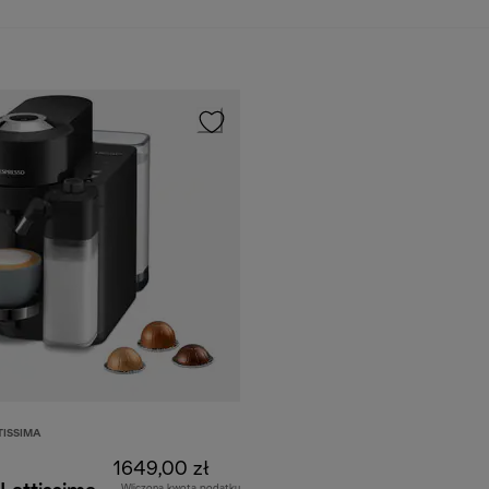
TISSIMA
1649,00 zł
Wliczona kwota podatku