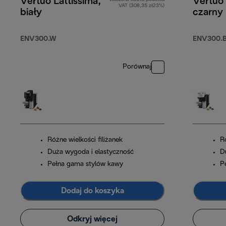
Vertuo Lattissima,
Vertuo 
VAT (308,35 zł23%)
biały
czarny
ENV300.W
ENV300.
Porównaj
Różne wielkości filiżanek
Ró
Duża wygoda i elastyczność
D
Pełna gama stylów kawy
P
Dodaj do koszyka
Odkryj więcej