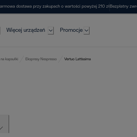
armowa dostawa przy zakupach o wartości powyżej 210 zł
Bezpłatny zwr
Więcej urządzeń
Promocje
na kapsułki
Ekspresy Nespresso
Vertuo Lattissima