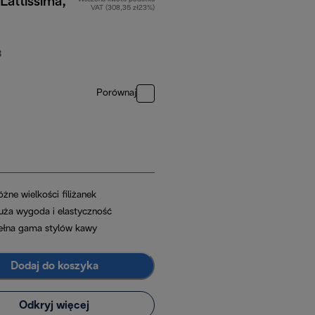
Lattissima,
VAT (308,35 zł23%)
B
Porównaj
żne wielkości filiżanek
uża wygoda i elastyczność
ełna gama stylów kawy
Dodaj do koszyka
Odkryj więcej