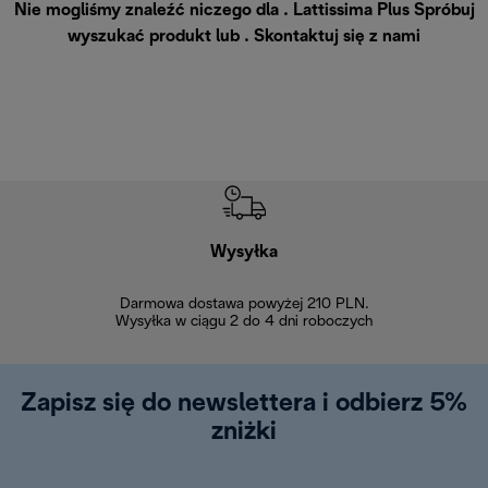
Nie mogliśmy znaleźć niczego dla . Lattissima Plus Spróbuj
wyszukać produkt lub .
Skontaktuj się z nami
Wysyłka
Bez
Darmowa dostawa powyżej 210 PLN.
Możesz bezp
Wysyłka w ciągu 2 do 4 dni roboczych
zakupiony w na
w ciągu 14
Zapisz się do newslettera i odbierz 5%
zniżki