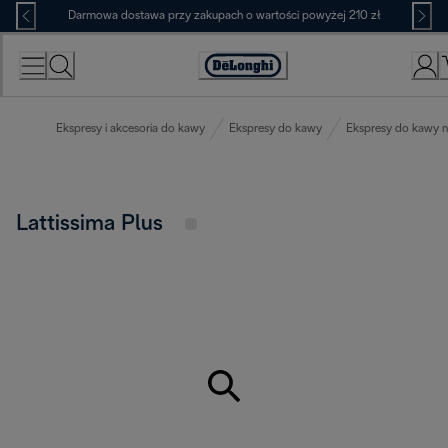
Skip
Darmowa dostawa przy zakupach o wartości powyżej 210 zł
to
Content
Deklaracja
dostępności
Ekspresy i akcesoria do kawy
Ekspresy do kawy
Ekspresy do kawy n
Lattissima Plus