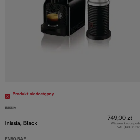
Produkt niedostępny
INISSIA
749,00 zł
Inissia, Black
Wliczona kwota pod
VAT (140,06 zł
EN80.BAE