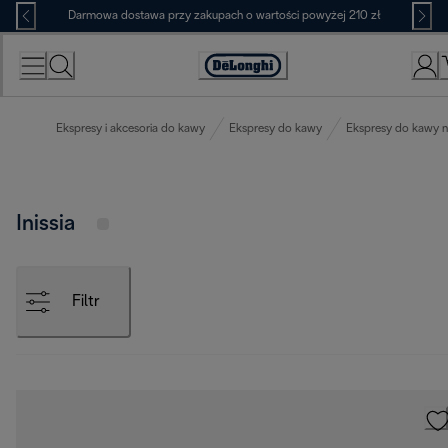
Skip
Darmowa dostawa przy zakupach o wartości powyżej 210 zł
to
Content
Deklaracja
dostępności
Ekspresy i akcesoria do kawy
Ekspresy do kawy
Ekspresy do kawy n
Inissia
Filtr