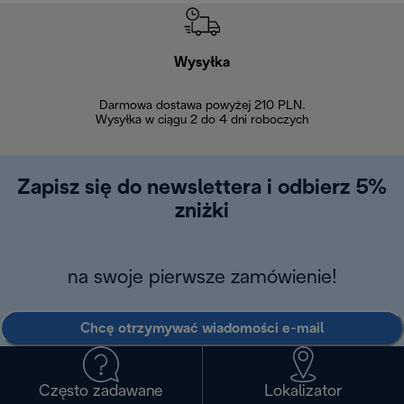
Wysyłka
Bez
Darmowa dostawa powyżej 210 PLN.
Możesz bezp
Wysyłka w ciągu 2 do 4 dni roboczych
zakupiony w na
w ciągu 14
Zapisz się do newslettera i odbierz 5%
zniżki
na swoje pierwsze zamówienie!
Chcę otrzymywać wiadomości e-mail
Często zadawane
Lokalizator