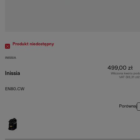
Produkt niedostępny
INISSIA
499,00 zł
Inissia
Wliczona kwota pod
VAT (93,31 zł
EN80.CW
Porównaj