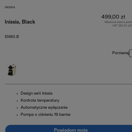
INISSIA
499,00 zł
Inissia, Black
Wliczona kwota pod
VAT (93,31 zł
EN80.B
Porównaj
Design serii Inissia
Kontrola temperatury
Automatyczne wyłączanie
Pompa o ciśnieniu 19 barów
Powiadom mnie