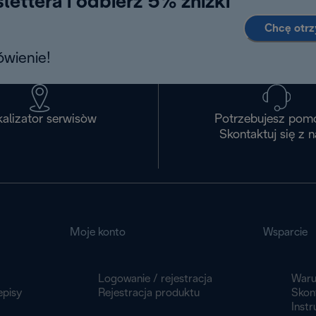
lettera i odbierz 5% zniżki
Chcę otr
wienie!
alizator serwisòw
Potrzebujesz pom
Skontaktuj się z 
Moje konto
Wsparcie
Logowanie / rejestracja
Waru
episy
Rejestracja produktu
Skont
Instr