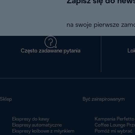
Zapisz się do news
na swoje pierwsze zamó
Często zadawane pytania
Lok
Sklep
Być zainspirowanym
Ekspresy do kawy
Kampania Perfetto
Ekspresy automatyczne
Coffee Lounge Prz
Ekspresy kolbowe z młynkiem
Pomóż mi wybrać