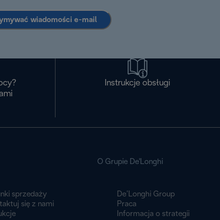
zymywać wiadomości e-mail
ocy?
Instrukcje obsługi
nami
O Grupie De'Longhi
nki sprzedaży
De’Longhi Group
aktuj się z nami
Praca
ukcje
Informacja o strategii