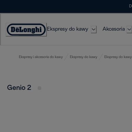
Skip
D
to
Content
Ekspresy do kawy
Akcesoria
Deklaracja
dostępności
Ekspresy i akcesoria do kawy
Ekspresy do kawy
Ekspresy do kawy 
Genio 2