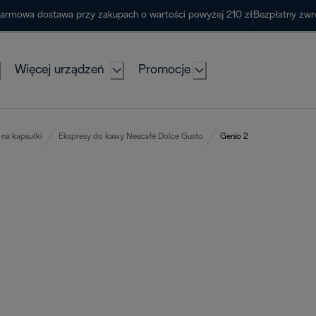
armowa dostawa przy zakupach o wartości powyżej 210 zł
Bezpłatny zwr
Więcej urządzeń
Promocje
na kapsułki
Ekspresy do kawy Nescafé Dolce Gusto
Genio 2