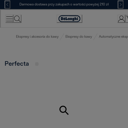
Skip
Darmowa dostawa przy zakupach o wartości powyżej 210 zł
to
Content
Deklaracja
dostępności
Ekspresy i akcesoria do kawy
Ekspresy do kawy
Automatyczne eksp
Perfecta