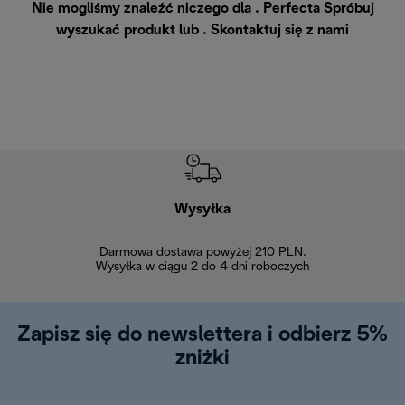
Nie mogliśmy znaleźć niczego dla . Perfecta Spróbuj
wyszukać produkt lub .
Skontaktuj się z nami
Wysyłka
Bez
Darmowa dostawa powyżej 210 PLN.
Możesz bezp
Wysyłka w ciągu 2 do 4 dni roboczych
zakupiony w na
w ciągu 14
Zapisz się do newslettera i odbierz 5%
zniżki