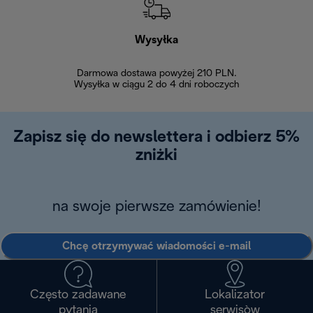
Wysyłka
Bez
Darmowa dostawa powyżej 210 PLN.
Możesz bezp
Wysyłka w ciągu 2 do 4 dni roboczych
zakupiony w na
w ciągu 14
Zapisz się do newslettera i odbierz 5%
zniżki
na swoje pierwsze zamówienie!
Chcę otrzymywać wiadomości e-mail
Często zadawane
Lokalizator
pytania
serwisòw