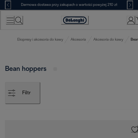
Skip
Darmowa dostawa przy zakupach o wartości powyżej 210 zł
to
Content
Deklaracja
dostępności
Ekspresy i akcesoria do kawy
Akcesoria
Akcesoria do kawy
Bean
Bean hoppers
Filtr