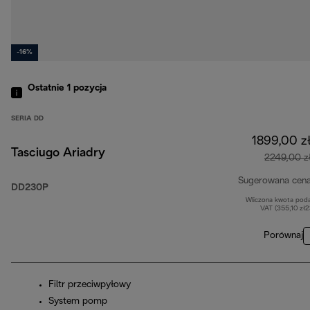
-16%
Ostatnie 1
pozycja
SERIA DD
1899,00 z
Tasciugo Ariadry
2249,00 z
Sugerowana cen
DD230P
Wliczona kwota pod
VAT (355,10 zł
Porównaj
Filtr przeciwpyłowy
System pomp