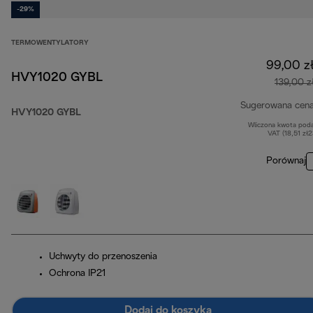
-29%
TERMOWENTYLATORY
99,00 z
HVY1020 GYBL
139,00 z
Sugerowana cen
HVY1020 GYBL
Wliczona kwota pod
VAT (18,51 zł
Porównaj
Uchwyty do przenoszenia
Ochrona IP21
Dodaj do koszyka