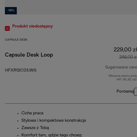
-15%
Produkt niedostępny
CAPSULE DESK
229,00 z
Capsule Desk Loop
269,00 z
Sugerowana cen
HFXR12C03.WG
Wliczona kwota pod
VAT (42,82 zł
Porównaj
Cicha praca
Stylowa i kompaktowa konstrukcja
Zawsze z Tobą
Komfort tam, gdzie tego chcesz