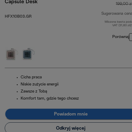
Capsule Desk
199,00 z
Sugerowana cen
HFX10B03.GR
Wliczona kwota pod
VAT (31,60 zł
Porównaj
Cicha praca
Niskie zużycie energii
Zawsze z Tobą
Komfort tam, gdzie tego chcesz
Powiadom mnie
Odkryj więcej