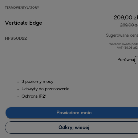
TERMOWENTYLATORY
209,00 z
Verticale Edge
269,00 z
Sugerowana cen
HFS50D22
Wliczona kwota pod
VAT (39,08 zł
Porównaj
3 poziomy mocy
Uchwyty do przenoszenia
Ochrona IP21
Powiadom mnie
Odkryj więcej