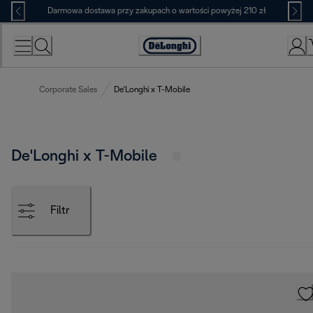
Skip
Darmowa dostawa przy zakupach o wartości powyżej 210 zł
to
Content
Deklaracja
dostępności
Corporate Sales
De'Longhi x T-Mobile
De'Longhi x T-Mobile
Filtr