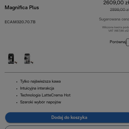
2609,00 z
Magnifica Plus
2899,00 z
Sugerowana cen
ECAM320.70.TB
Wliczona kwota pod
VAT (487,86 zł
Porównaj
Tylko najświeższa kawa
Intuicyjna interakcja
Technologia LatteCrema Hot
Szeroki wybór napojów
Dodaj do koszyka