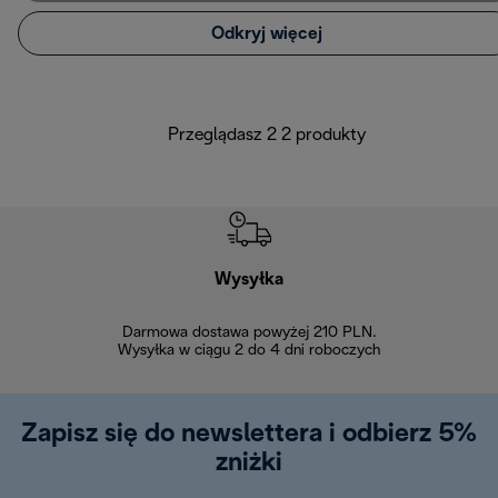
Odkryj więcej
Przeglądasz 2 2 produkty
Wysyłka
Bez
Darmowa dostawa powyżej 210 PLN.
Możesz bezp
Wysyłka w ciągu 2 do 4 dni roboczych
zakupiony w na
w ciągu 14
Zapisz się do newslettera i odbierz 5%
zniżki