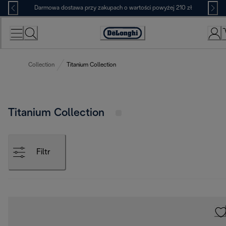
Skip
Darmowa dostawa przy zakupach o wartości powyżej 210 zł
to
Content
Deklaracja
dostępności
Collection
Titanium Collection
Titanium Collection
Filtr