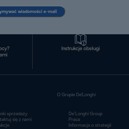
zymywać wiadomości e-mail
ocy?
Instrukcje obsługi
nami
O Grupie De'Longhi
nki sprzedaży
De’Longhi Group
aktuj się z nami
Praca
ukcje
Informacja o strategii