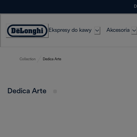
Skip
D
to
Content
Ekspresy do kawy
Akcesoria
Deklaracja
dostępności
Collection
Dedica Arte
Dedica Arte