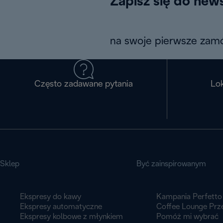
Zapisz się do news
na swoje pierwsze zamó
Często zadawane pytania
Lok
Sklep
Być zainspirowanym
Ekspresy do kawy
Kampania Perfetto
Ekspresy automatyczne
Coffee Lounge Prz
Ekspresy kolbowe z młynkiem
Pomóż mi wybrać