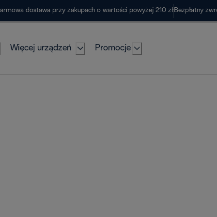
armowa dostawa przy zakupach o wartości powyżej 210 zł
Bezpłatny zwr
Więcej urządzeń
Promocje