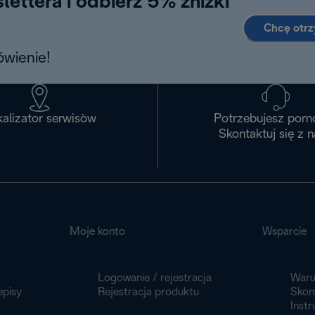
lettera i odbierz 5% zniżki
Chcę otr
wienie!
alizator serwisòw
Potrzebujesz pom
Skontaktuj się z 
Moje konto
Wsparcie
Logowanie / rejestracja
Waru
episy
Rejestracja produktu
Skont
Instr