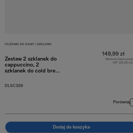
FILIŻANKI DO KAWY I SZKLANKI
149,99 zł
Zestaw 2 szklanek do
Wliczona kwota pod
VAT (28,05 zł
cappuccino, 2
szklanek do cold brew,
2 szklanek
termicznych z
DLSC326
podwójnymi ściankami,
kolekcja Hot&Cold
Porównaj
Dodaj do koszyka