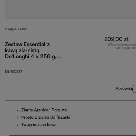
ZIARNA KAWY
209,00 zł
Zestaw Essential z
Wliczona kwota pod
VAT (39,08 zł
kawą ziarnistą
De'Longhi 4 x 250 g,
szklankami do
Cappuccino x2 i
DLSC317
filtrem do wody
Porównaj
Ziarna Arabica i Robusta
Prosto z ziarna do filiżanki
Twoja idealna kawa