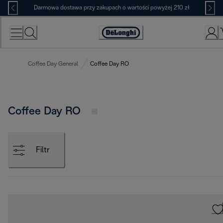
Skip
Darmowa dostawa przy zakupach o wartości powyżej 210 zł
to
Content
Deklaracja
dostępności
Coffee Day General
Coffee Day RO
Coffee Day RO
Filtr