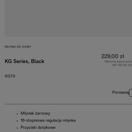
MŁYNKI DO KAWY
229,00 zł
KG Series, Black
Wliczona kwota pod
VAT (42,82 zł
KG79
Porównaj
Młynek żarnowy
16-stopniowa regulacja młynka
Przyciski dotykowe