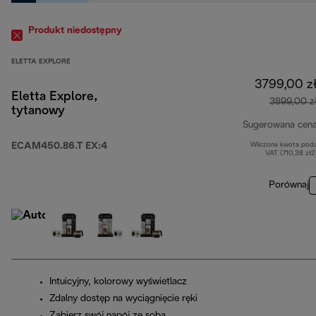
Produkt niedostępny
ELETTA EXPLORE
3799,00 z
Eletta Explore,
3899,00 z
tytanowy
Sugerowana cen
ECAM450.86.T EX:4
Wliczona kwota pod
VAT (710,38 zł
Porównaj
Intuicyjny, kolorowy wyświetlacz
Zdalny dostęp na wyciągnięcie ręki
Zabierz swój napój ze sobą