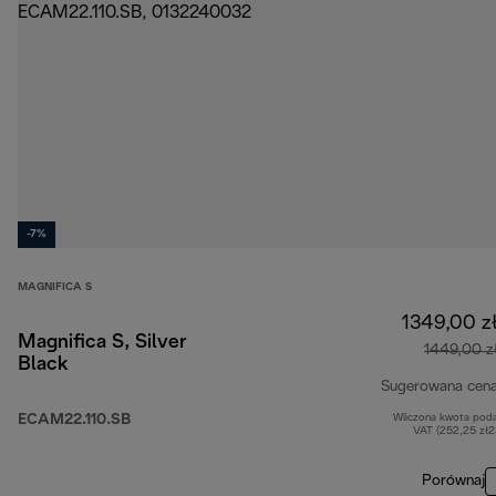
-7%
MAGNIFICA S
1349,00 z
Magnifica S, Silver
1449,00 z
Black
Sugerowana cen
ECAM22.110.SB
Wliczona kwota pod
VAT (252,25 zł
Porównaj