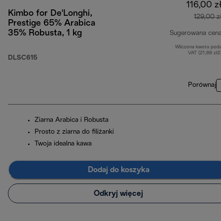
116,00 z
Kimbo for De'Longhi,
129,00 z
Prestige 65% Arabica
35% Robusta, 1 kg
Sugerowana cen
Wliczona kwota pod
VAT (21,69 zł
DLSC615
Porównaj
Ziarna Arabica i Robusta
Prosto z ziarna do filiżanki
Twoja idealna kawa
Dodaj do koszyka
Odkryj więcej