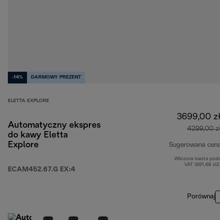
-14%
DARMOWY PREZENT
ELETTA EXPLORE
3699,00 z
Automatyczny ekspres
4299,00 z
do kawy Eletta
Explore
Sugerowana cen
Wliczona kwota pod
VAT (691,68 zł
ECAM452.67.G EX:4
Porównaj