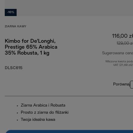
-10%
ZIARNA KAWY
116,00 z
Kimbo for De'Longhi,
129,00 z
Prestige 65% Arabica
35% Robusta, 1 kg
Sugerowana cen
Wliczona kwota pod
VAT (21,69 zł
DLSC615
Porównaj
Ziarna Arabica i Robusta
Prosto z ziarna do filiżanki
Twoja idealna kawa