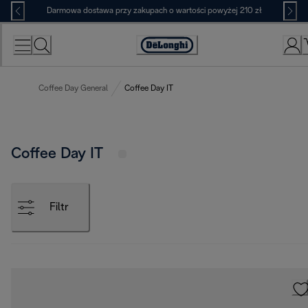
Skip
Darmowa dostawa przy zakupach o wartości powyżej 210 zł
to
Content
Deklaracja
dostępności
Coffee Day General
Coffee Day IT
Coffee Day IT
Filtr