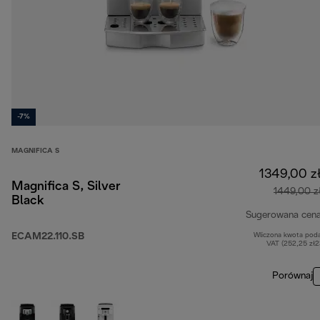
-7%
MAGNIFICA S
1349,00 z
Magnifica S, Silver
1449,00 z
Black
Sugerowana cen
ECAM22.110.SB
Wliczona kwota pod
VAT (252,25 zł
Porównaj