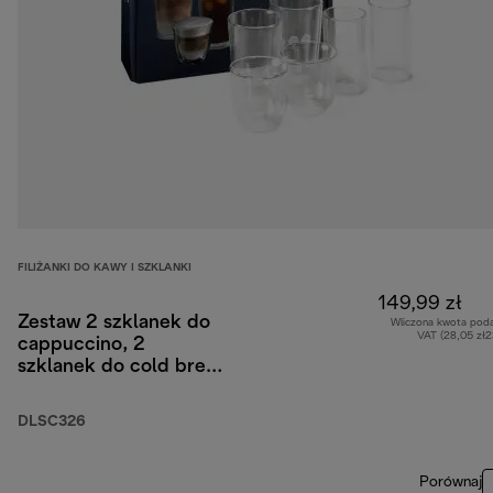
FILIŻANKI DO KAWY I SZKLANKI
149,99 zł
Zestaw 2 szklanek do
Wliczona kwota pod
VAT (28,05 zł
cappuccino, 2
szklanek do cold brew,
2 szklanek
termicznych z
DLSC326
podwójnymi ściankami,
kolekcja Hot&Cold
Porównaj