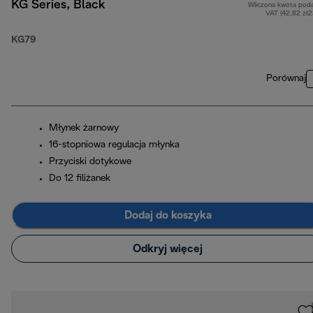
KG Series, Black
Wliczona kwota pod
VAT (42,82 zł
KG79
Porównaj
Młynek żarnowy
16-stopniowa regulacja młynka
Przyciski dotykowe
Do 12 filiżanek
Dodaj do koszyka
Odkryj więcej