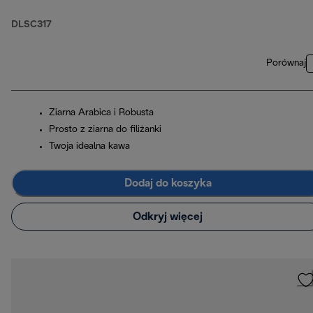
szklankami do
Cappuccino x2 i
DLSC317
filtrem do wody
Porównaj
Ziarna Arabica i Robusta
Prosto z ziarna do filiżanki
Twoja idealna kawa
Dodaj do koszyka
Odkryj więcej