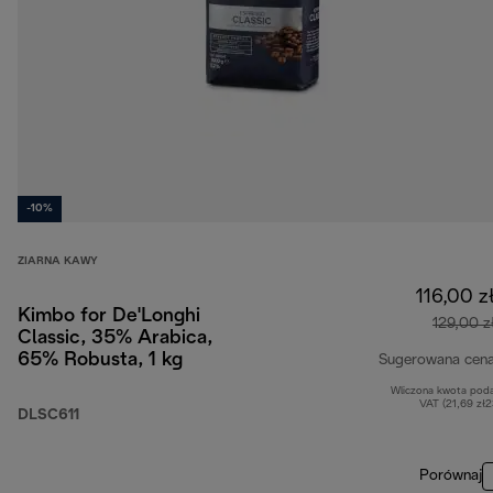
-10%
ZIARNA KAWY
116,00 z
Kimbo for De'Longhi
129,00 z
Classic, 35% Arabica,
65% Robusta, 1 kg
Sugerowana cen
Wliczona kwota pod
VAT (21,69 zł
DLSC611
Porównaj