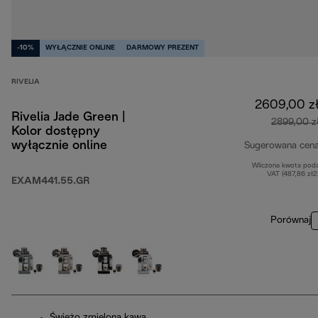
-10%
WYŁĄCZNIE ONLINE
DARMOWY PREZENT
RIVELIA
2609,00 z
Rivelia Jade Green |
2899,00 z
Kolor dostępny
wyłącznie online
Sugerowana cen
Wliczona kwota pod
VAT (487,86 zł
EXAM441.55.GR
Porównaj
Świeżo zmielona kawa