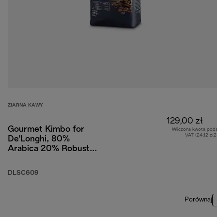
ZIARNA KAWY
129,00 zł
Gourmet Kimbo for
Wliczona kwota pod
VAT (24,12 zł
De'Longhi, 80%
Arabica 20% Robusta,
1 kg
DLSC609
Porównaj