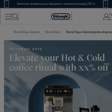
Skip
Darmowa dostawa przy zakupach o wartości powyżej 210 zł
to
Content
Deklaracja
dostępności
Brand Days General
Brand Days
Brand Days-Automatyczne ekspres