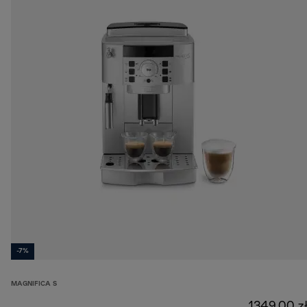
-7%
MAGNIFICA S
1349,00 z