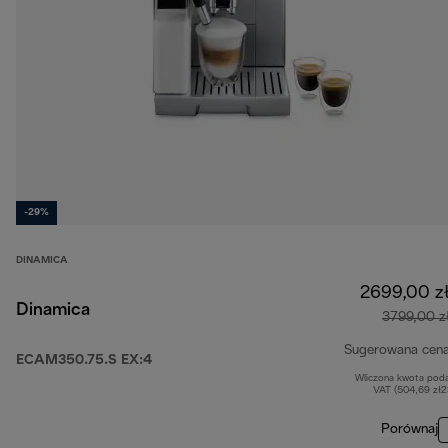
-29%
DINAMICA
2699,00 z
Dinamica
3799,00 z
Sugerowana cen
ECAM350.75.S EX:4
Wliczona kwota pod
VAT (504,69 zł
Porównaj