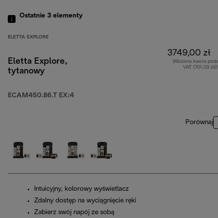
Ostatnie 3
elementy
ELETTA EXPLORE
3749,00 zł
Eletta Explore,
Wliczona kwota pod
VAT (701,03 zł
tytanowy
ECAM450.86.T EX:4
Porównaj
Intuicyjny, kolorowy wyświetlacz
Zdalny dostęp na wyciągnięcie ręki
Zabierz swój napój ze sobą