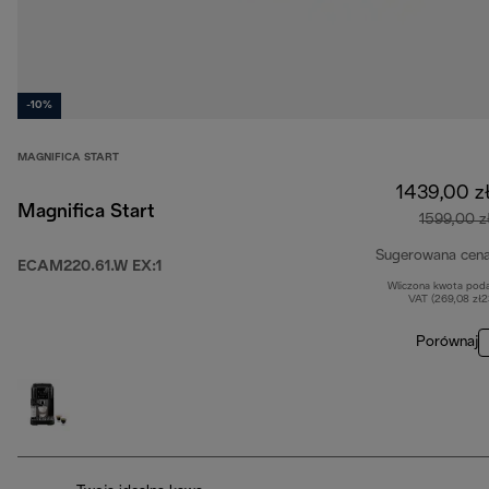
-10%
MAGNIFICA START
1439,00 z
Magnifica Start
1599,00 z
Sugerowana cen
ECAM220.61.W EX:1
Wliczona kwota pod
VAT (269,08 zł
Porównaj