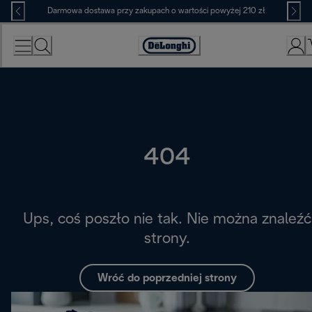
Skip
Darmowa dostawa przy zakupach o wartości powyżej 210 zł
to
Content
Deklaracja
dostępności
404
Ups, coś poszło nie tak. Nie można znaleźć
strony.
Wróć do poprzedniej strony