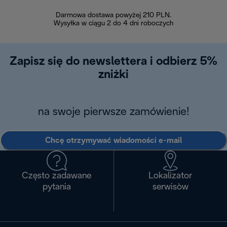
Darmowa dostawa powyżej 210 PLN.
Możesz bezp
Wysyłka w ciągu 2 do 4 dni roboczych
zakupiony w na
w ciągu 14
Zapisz się do newslettera i odbierz 5%
zniżki
na swoje pierwsze zamówienie!
Chcę otrzymywać wiadomości e-mail
Często zadawane
Lokalizator
pytania
serwisòw