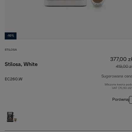
-10%
STILOSA
377,00 z
Stilosa, White
419,00 z
Sugerowana cen
EC260.W
Wliczona kwota pod
VAT (70,50 zł
Porównaj