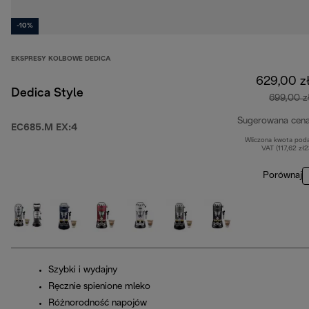
-10%
EKSPRESY KOLBOWE DEDICA
629,00 z
Dedica Style
699,00 z
Sugerowana cen
EC685.M EX:4
Wliczona kwota pod
VAT (117,62 zł
Porównaj
Szybki i wydajny
Ręcznie spienione mleko
Różnorodność napojów