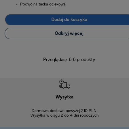
Podwójna tacka ociekowa
Dodaj do koszyka
Odkryj więcej
Przeglądasz 6 6 produkty
Wysyłka
Bez
Darmowa dostawa powyżej 210 PLN.
Możesz bezp
Wysyłka w ciągu 2 do 4 dni roboczych
zakupiony w na
w ciągu 14