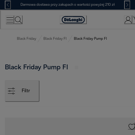
Skip
Darmowa dostawa przy zakupach o wartości powyżej 210 zł
to
Content
Deklaracja
dostępności
Black Friday
Black Friday FI
Black Friday Pump FI
Black Friday Pump FI
Filtr