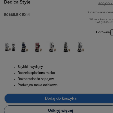
Dedica Style
699,00 z
Sugerowana cen
EC685.BK EX:4
Wliczona kwota pod
VAT (117,80 zł
Porównaj
Szybki i wydajny
Ręcznie spienione mleko
Różnorodność napojów
Podwójna tacka ociekowa
Dodaj do koszyka
Odkryj więcej