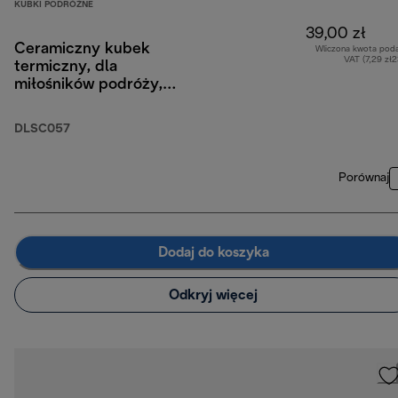
KUBKI PODRÓŻNE
39,00 zł
Ceramiczny kubek
Wliczona kwota pod
VAT (7,29 zł
termiczny, dla
miłośników podróży,
300 ml
DLSC057
Porównaj
Dodaj do koszyka
Odkryj więcej