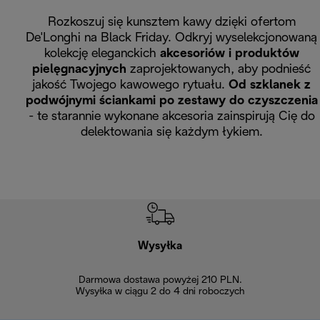
Rozkoszuj się kunsztem kawy dzięki ofertom
De'Longhi na Black Friday. Odkryj wyselekcjonowaną
kolekcję eleganckich
akcesoriów i produktów
pielęgnacyjnych
zaprojektowanych, aby podnieść
jakość Twojego kawowego rytuału.
Od szklanek z
podwójnymi ściankami po zestawy do czyszczenia
- te starannie wykonane akcesoria zainspirują Cię do
delektowania się każdym łykiem.
Wysyłka
Bez
Darmowa dostawa powyżej 210 PLN.
Możesz bezp
Wysyłka w ciągu 2 do 4 dni roboczych
zakupiony w na
w ciągu 14