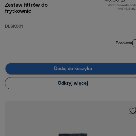
49,00 zł
Zestaw filtrów do
Wliczona kwota pod
VAT (9,16 zł
frytkownic
DLSK001
Porównaj
Dodaj do koszyka
Odkryj więcej