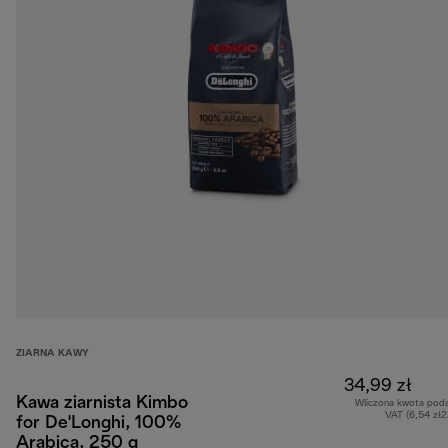
ZIARNA KAWY
34,99 zł
Kawa ziarnista Kimbo
Wliczona kwota pod
VAT (6,54 zł
for De'Longhi, 100%
Arabica, 250 g