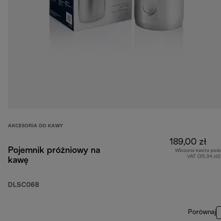
AKCESORIA DO KAWY
189,00 zł
Pojemnik próżniowy na
Wliczona kwota pod
VAT (35,34 zł
kawę
DLSC068
Porównaj