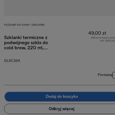
FILIŻANKI DO KAWY I SZKLANKI
49,00 zł
Szklanki termiczne z
Wliczona kwota pod
VAT (9,16 zł
podwójnego szkła do
cold brew, 220 ml,
zestaw 2 szt.
DLSC324
Porównaj
Dodaj do koszyka
Odkryj więcej