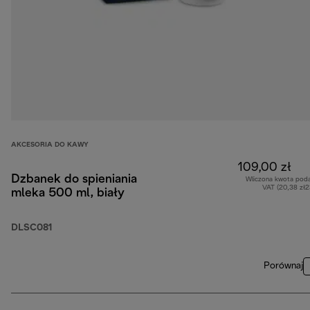
AKCESORIA DO KAWY
109,00 zł
Dzbanek do spieniania
Wliczona kwota pod
VAT (20,38 zł
mleka 500 ml, biały
DLSC081
Porównaj