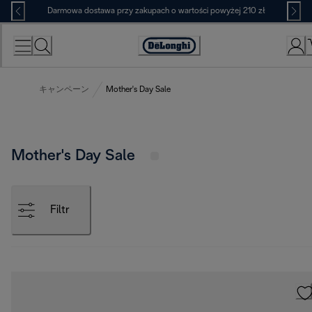
Skip
Darmowa dostawa przy zakupach o wartości powyżej 210 zł
to
Content
Deklaracja
dostępności
キャンペーン
Mother's Day Sale
Mother's Day Sale
Filtr