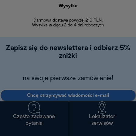
Wysyłka
Bez
Darmowa dostawa powyżej 210 PLN.
Możesz bezp
Wysyłka w ciągu 2 do 4 dni roboczych
zakupiony w na
w ciągu 14
Zapisz się do newslettera i odbierz 5%
zniżki
na swoje pierwsze zamówienie!
Chcę otrzymywać wiadomości e-mail
Często zadawane
Lokalizator
pytania
serwisòw