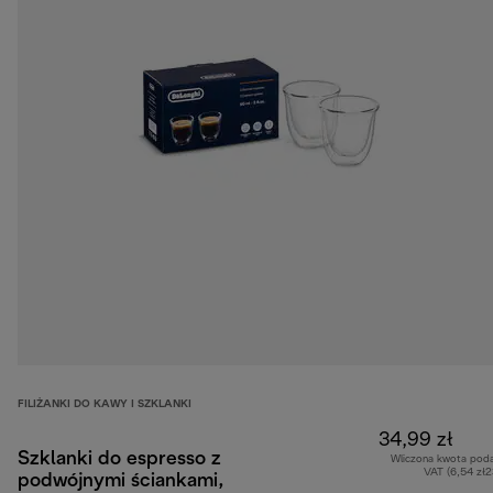
FILIŻANKI DO KAWY I SZKLANKI
34,99 zł
Szklanki do espresso z
Wliczona kwota pod
VAT (6,54 zł
podwójnymi ściankami,