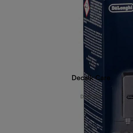
Decalk Care
DLSC500