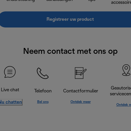
accessoir
Registreer uw product
Neem contact met ons op
Geautoris
Live chat
Telefoon
Contactformulier
servicece
Nu chatten
Bel ons
Ontdek meer
Ontdek m