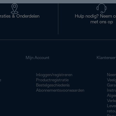
raties & Onderdelen
Hulp nodig? Neem c
met ons op
Mijn Account
Klantenser
Inloggen/registreren
Neem
e
Productregistratie
Veel
Bestelgeschiedenis
Gara
Abonnementsvoorwaarden
Instr
a
Alge
Verk
Leve
reto