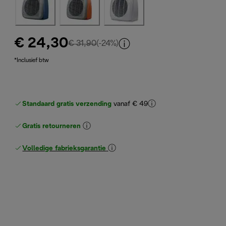
€ 24,30
originele prijs € 31,90
€ 31,90
(-24%)
*Inclusief btw
Standaard gratis verzending
vanaf € 49
Gratis retourneren
Volledige fabrieksgarantie