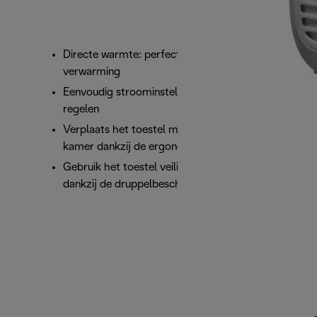
Directe warmte: perfect als persoonlijke
verwarming
Eenvoudig stroominstellingen en thermostaat
regelen
Verplaats het toestel moeiteloos naar elke
kamer dankzij de ergonomische handgreep
Gebruik het toestel veilig in jouw badkamer
dankzij de druppelbescherming