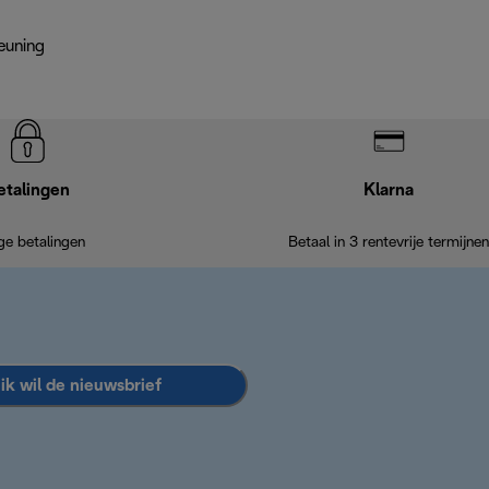
euning
etalingen
Klarna
ige betalingen
Betaal in 3 rentevrije termijnen
 ik wil de nieuwsbrief