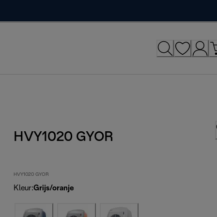
HVY1020 GYOR
HVY1020 GYOR
Kleur
:
Grijs/oranje