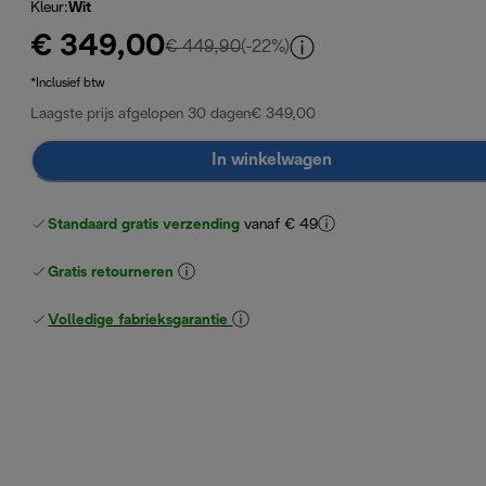
Kleur
:
Wit
€ 349,00
originele prijs € 449,90
€ 449,90
(-22%)
*Inclusief btw
Laagste prijs afgelopen 30 dagen
€ 349,00
In winkelwagen
Standaard gratis verzending
vanaf € 49
Gratis retourneren
Volledige fabrieksgarantie