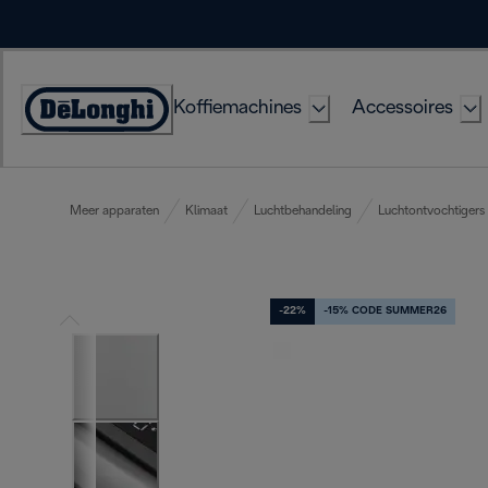
Skip
to
Content
Koffiemachines
Accessoires
Accessibility
Statement
Meer apparaten
Klimaat
Luchtbehandeling
Luchtontvochtigers
-22%
-15% CODE SUMMER26