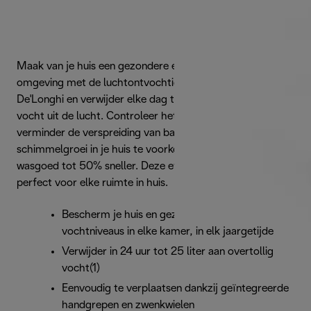
Maak van je huis een gezondere en comfortabelere
omgeving met de luchtontvochtiger DDSX225 van
De'Longhi en verwijder elke dag tot 25 liter overtollig
vocht uit de lucht. Controleer het vochtgehalte en
verminder de verspreiding van bacteriën om
schimmelgroei in je huis te voorkomen en droog je
wasgoed tot 50% sneller. Deze efficiënte ontvochtiger is
perfect voor elke ruimte in huis.
Bescherm je huis en gezin met de juiste
vochtniveaus in elke kamer, in elk jaargetijde
Verwijder in 24 uur tot 25 liter aan overtollig
vocht(1)
Eenvoudig te verplaatsen dankzij geïntegreerde
handgrepen en zwenkwielen