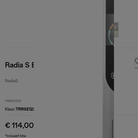
Radia S Easytronic
RadiaS
TRRSE1225
Kleur
:
TRRSE1225
€ 114,00
originele prijs € 139,90
€ 139,90
(-19%)
*Inclusief btw