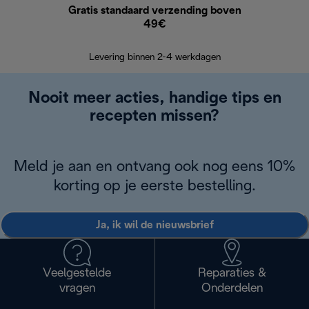
Gratis standaard verzending boven
Grat
49€
Retourzend
Levering binnen 2-4 werkdagen
Nooit meer acties, handige tips en
recepten missen?
Meld je aan en ontvang ook nog eens 10%
korting op je eerste bestelling.
Ja, ik wil de nieuwsbrief
Veelgestelde
Reparaties &
vragen
Onderdelen