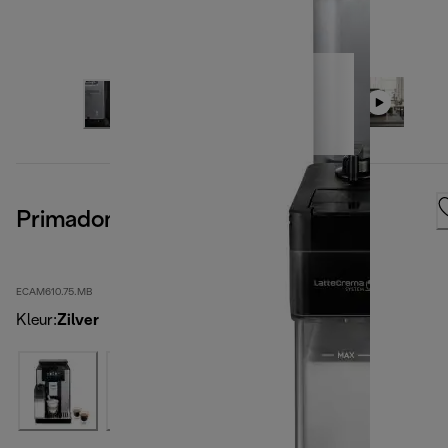
Primadonna Soul, Metal Black
ECAM610.75.MB
Kleur
:
Zilver