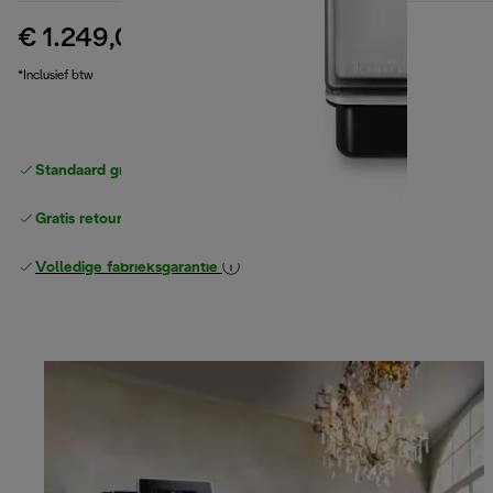
€ 1.249,00
originele prijs € 1.499,90
€ 1.499,90
(-17%)
*Inclusief btw
Standaard gratis verzending
vanaf € 49
Gratis retourneren
Volledige fabrieksgarantie