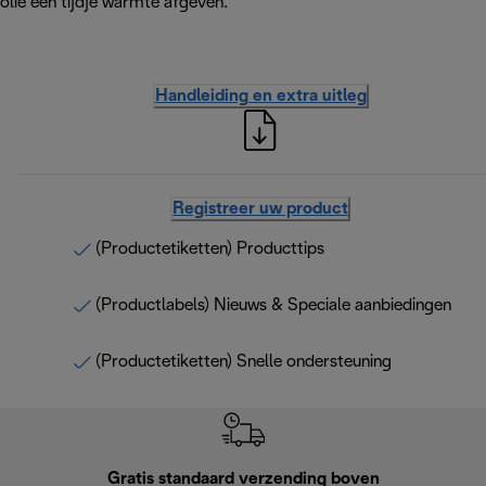
olie een tijdje warmte afgeven.
Handleiding en extra uitleg
Registreer uw product
(Productetiketten) Producttips
(Productlabels) Nieuws & Speciale aanbiedingen
(Productetiketten) Snelle ondersteuning
Gratis standaard verzending boven
Grat