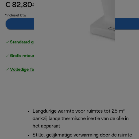
€ 82,80
originele prijs € 109,90
€ 109,90
(-25%)
*Inclusief btw
Breng mij op de hoogte
Standaard gratis verzending
vanaf € 49
Gratis retourneren
Volledige fabrieksgarantie
Langdurige warmte voor ruimtes tot 25 m³
dankzij lange thermische inertie van de olie in
het apparaat
Stille, gelijkmatige verwarming door de ruimte