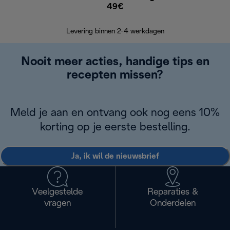
49€
Retourzend
Levering binnen 2-4 werkdagen
Nooit meer acties, handige tips en
recepten missen?
Meld je aan en ontvang ook nog eens 10%
korting op je eerste bestelling.
Ja, ik wil de nieuwsbrief
Veelgestelde
Reparaties &
vragen
Onderdelen