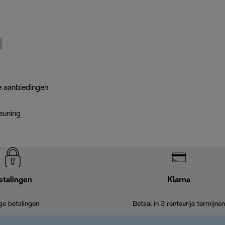
t
e aanbiedingen
euning
etalingen
Klarna
ige betalingen
Betaal in 3 rentevrije termijnen