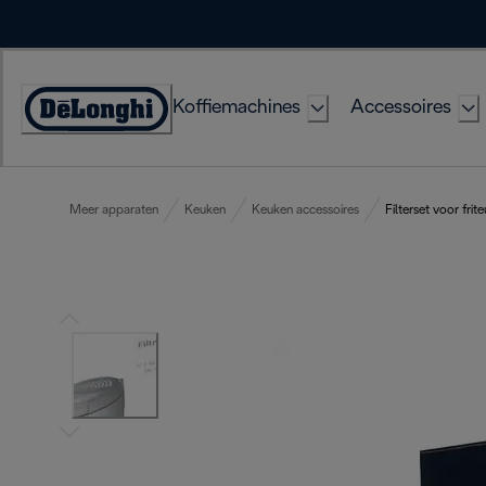
Skip
to
Content
Koffiemachines
Accessoires
Accessibility
Statement
Meer apparaten
Keuken
Keuken accessoires
Filterset voor frit