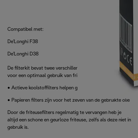
Compatibel met:
De'Longhi F38
De'Longhi D38
De filterkit bevat twee verschillende soorten filters, handig
voor een optimaal gebruik van friteuses:
• Actieve koolstoffilters helpen geurtjes te voorkomen
• Papieren filters zijn voor het zeven van de gebruikte olie
Door de friteusefilters regelmatig te vervangen heb je
altijd een schone en geurloze friteuse, zelfs als deze niet in
gebruik is.